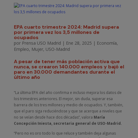
EPA cuarto trimestre 2024: Madrid supera
por primera vez los 3,5 millones de
ocupados
por
Prensa USO Madrid
|
Ene 28, 2025
|
Economía
,
Empleo
,
Mujer
,
USO-Madrid
A pesar de tener más población activa que
nunca, se crearon 140.000 empleos y bajó el
paro en 30.000 demandantes durante el
último año
“La última EPA del año confirma e incluso mejora los datos de
los trimestres anteriores. El mejor, sin duda, superar esa
barrera de los tres millones y medio de ocupados. Y, también,
que el paro siga reduciéndose y que se acerque a niveles que
no se veían desde hace dos décadas”, valora
María
Concepción Iniesta, secretaria general de USO-Madrid.
“Pero no es oro todo lo que reluce y también deja algunas