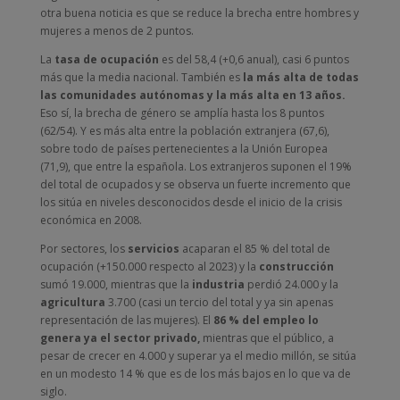
otra buena noticia es que se reduce la brecha entre hombres y
mujeres a menos de 2 puntos.
La
tasa de ocupación
es del 58,4 (+0,6 anual), casi 6 puntos
más que la media nacional. También es
la más alta de todas
las comunidades autónomas y la más alta en 13 años.
Eso sí, la brecha de género se amplía hasta los 8 puntos
(62/54). Y es más alta entre la población extranjera (67,6),
sobre todo de países pertenecientes a la Unión Europea
(71,9), que entre la española. Los extranjeros suponen el 19%
del total de ocupados y se observa un fuerte incremento que
los sitúa en niveles desconocidos desde el inicio de la crisis
económica en 2008.
Por sectores, los
servicios
acaparan el 85 % del total de
ocupación (+150.000 respecto al 2023) y la
construcción
sumó 19.000, mientras que la
industria
perdió 24.000 y la
agricultura
3.700 (casi un tercio del total y ya sin apenas
representación de las mujeres). El
86 % del empleo lo
genera ya el sector privado,
mientras que el público, a
pesar de crecer en 4.000 y superar ya el medio millón, se sitúa
en un modesto 14 % que es de los más bajos en lo que va de
siglo.