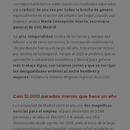
corresponsabilidad no estén dando los resultados esperados
para
reducir de una vez por todas la brecha de género
,
especialmente en el sector del empleo del hogar, copado por
mujeres” analiza
María Concepción Iniesta, secretaria
general de USO-Madrid.
“La
alta temporalidad
es otra de las lacras y, aunque sea
inferior a la de otros territorios, la contratación indefinida ha
ido perdiendo fuerza a lo largo del año, tras empezar incluso
por encima de la temporal. Así que al 2025 le pedimos que se
aproveche la estabilidad económica y laboral para generar
más trabajo digno, con salarios justos y que se corrijan
las desigualdades endémicas entre hombres y
mujeres
”, reclama la máxima dirigente regional de la USO.
Casi 12.000 parados menos que hace un año
La Comunidad de Madrid cerró el año con
dos magníficas
noticias para el empleo:
el paro descendió en 3.594
personas y se sitúa en 284.029 (-4 % anual), una cifra
desconocida desde agosto del 2008, justo al inicio de la larga
crisis económica a nivel mundial. Además, volvió a batirse un