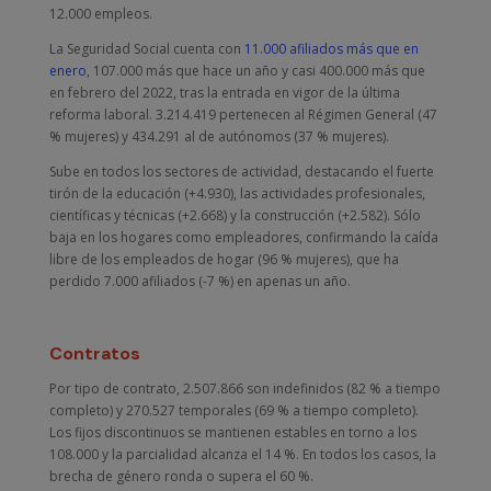
12.000 empleos.
La Seguridad Social cuenta con
11.000 afiliados más que en
enero
, 107.000 más que hace un año y casi 400.000 más que
en febrero del 2022, tras la entrada en vigor de la última
reforma laboral. 3.214.419 pertenecen al Régimen General (47
% mujeres) y 434.291 al de autónomos (37 % mujeres).
Sube en todos los sectores de actividad, destacando el fuerte
tirón de la educación (+4.930), las actividades profesionales,
científicas y técnicas (+2.668) y la construcción (+2.582). Sólo
baja en los hogares como empleadores, confirmando la caída
libre de los empleados de hogar (96 % mujeres), que ha
perdido 7.000 afiliados (-7 %) en apenas un año.
Contratos
Por tipo de contrato, 2.507.866 son indefinidos (82 % a tiempo
completo) y 270.527 temporales (69 % a tiempo completo).
Los fijos discontinuos se mantienen estables en torno a los
108.000 y la parcialidad alcanza el 14 %. En todos los casos, la
brecha de género ronda o supera el 60 %.