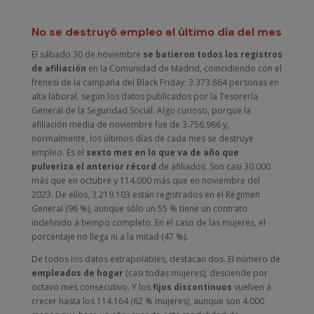
No se destruyó empleo el último día del mes
El sábado 30 de noviembre
se batieron todos los registros
de afiliación
en la Comunidad de Madrid, coincidiendo con el
frenesí de la campaña del Black Friday: 3.373.864 personas en
alta laboral, según los datos publicados por la Tesorería
General de la Seguridad Social. Algo curioso, porque la
afiliación media de noviembre fue de 3.756.986 y,
normalmente, los últimos días de cada mes se destruye
empleo. Es el
sexto mes en lo que va de año que
pulveriza el anterior récord
de afiliados. Son casi 30.000
más que en octubre y 114.000 más que en noviembre del
2023. De ellos, 3.219.103 están registrados en el Régimen
General (96 %), aunque sólo un 55 % tiene un contrato
indefinido a tiempo completo. En el caso de las mujeres, el
porcentaje no llega ni a la mitad (47 %).
De todos los datos extrapolables, destacan dos. El número de
empleados de hogar
(casi todas mujeres), desciende por
octavo mes consecutivo. Y los
fijos discontinuos
vuelven a
crecer hasta los 114.164 (62 % mujeres), aunque son 4.000