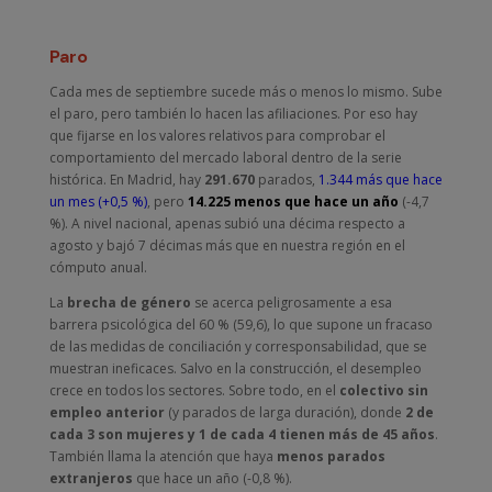
Paro
Cada mes de septiembre sucede más o menos lo mismo. Sube
el paro, pero también lo hacen las afiliaciones. Por eso hay
que fijarse en los valores relativos para comprobar el
comportamiento del mercado laboral dentro de la serie
histórica. En Madrid, hay
291.670
parados,
1.344 más que hace
un mes (+0,5 %)
, pero
14.225 menos que hace un año
(-4,7
%). A nivel nacional, apenas subió una décima respecto a
agosto y bajó 7 décimas más que en nuestra región en el
cómputo anual.
La
brecha de género
se acerca peligrosamente a esa
barrera psicológica del 60 % (59,6), lo que supone un fracaso
de las medidas de conciliación y corresponsabilidad, que se
muestran ineficaces. Salvo en la construcción, el desempleo
crece en todos los sectores. Sobre todo, en el
colectivo sin
empleo anterior
(y parados de larga duración), donde
2 de
cada 3 son mujeres y 1 de cada 4 tienen más de 45 años
.
También llama la atención que haya
menos parados
extranjeros
que hace un año (-0,8 %).