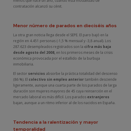
menos que hace un año, cuando esta modalidad de
contratación alcanzó su cénit.
Menor número de parados en dieciséis años
La otra gran noticia llega desde el SEPE. El paro bajó en la
región en 4.451 personas (-1,5 % mensual y -3,8 anual). Los
287.623 desempleados registrados son la
cifra más baja
desde agosto del 2008,
en los primeros meses de la crisis
económica provocada por el estallido de la burbuja
inmobiliaria.
El sector
servicios
absorbe la práctica totalidad del descenso
(86 %). El
colectivo sin empleo anterior
también desciende
ligeramente, aunque una cuarta parte de los parados de larga
duración son mujeres mayores de 45 cuya reinserción en el
mercado laboral es más difícil. Los parados
extranjeros
bajan, aunque a un ritmo inferior al de los nacidos en España.
Tendencia a la ralentización y mayor
temporalidad