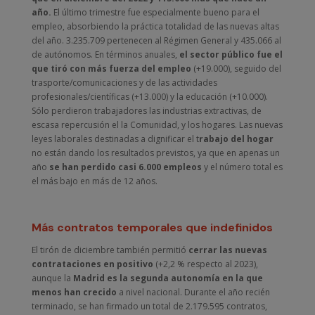
año.
El último trimestre fue especialmente bueno para el
empleo, absorbiendo la práctica totalidad de las nuevas altas
del año. 3.235.709 pertenecen al Régimen General y 435.066 al
de autónomos. En términos anuales,
el sector público fue el
que tiró con más fuerza del empleo
(+19.000), seguido del
trasporte/comunicaciones y de las actividades
profesionales/científicas (+13.000) y la educación (+10.000).
Sólo perdieron trabajadores las industrias extractivas, de
escasa repercusión el la Comunidad, y los hogares. Las nuevas
leyes laborales destinadas a dignificar el t
rabajo del hogar
no están dando los resultados previstos, ya que en apenas un
año
se han perdido casi 6.000 empleos
y el número total es
el más bajo en más de 12 años.
Más contratos temporales que indefinidos
El tirón de diciembre también permitió
cerrar las nuevas
contrataciones en positivo
(+2,2 % respecto al 2023),
aunque la
Madrid es la segunda autonomía en la que
menos han crecido
a nivel nacional. Durante el año recién
terminado, se han firmado un total de 2.179.595 contratos,