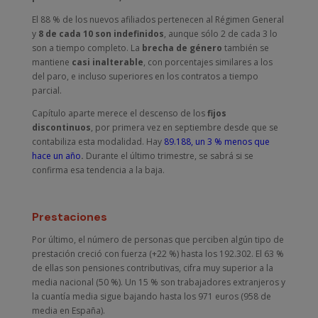
El 88 % de los nuevos afiliados pertenecen al Régimen General
y
8 de cada 10 son indefinidos
, aunque sólo 2 de cada 3 lo
son a tiempo completo. La
brecha de género
también se
mantiene
casi inalterable
, con porcentajes similares a los
del paro, e incluso superiores en los contratos a tiempo
parcial.
Capítulo aparte merece el descenso de los
fijos
discontinuos
, por primera vez en septiembre desde que se
contabiliza esta modalidad. Hay
89.188, un 3 % menos que
hace un año
.
Durante el último trimestre, se sabrá si se
confirma esa tendencia a la baja.
Prestaciones
Por último, el número de personas que perciben algún tipo de
prestación creció con fuerza (+22 %) hasta los 192.302. El 63 %
de ellas son pensiones contributivas, cifra muy superior a la
media nacional (50 %). Un 15 % son trabajadores extranjeros y
la cuantía media sigue bajando hasta los 971 euros (958 de
media en España).