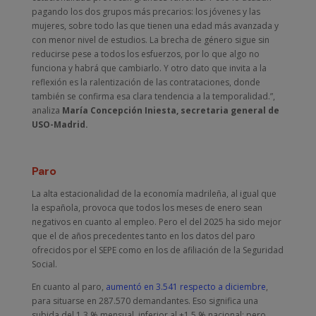
pagando los dos grupos más precarios: los jóvenes y las
mujeres, sobre todo las que tienen una edad más avanzada y
con menor nivel de estudios. La brecha de género sigue sin
reducirse pese a todos los esfuerzos, por lo que algo no
funciona y habrá que cambiarlo. Y otro dato que invita a la
reflexión es la ralentización de las contrataciones, donde
también se confirma esa clara tendencia a la temporalidad.”,
analiza
María Concepción Iniesta, secretaria general de
USO-Madrid.
Paro
La alta estacionalidad de la economía madrileña, al igual que
la española, provoca que todos los meses de enero sean
negativos en cuanto al empleo. Pero el del 2025 ha sido mejor
que el de años precedentes tanto en los datos del paro
ofrecidos por el SEPE como en los de afiliación de la Seguridad
Social.
En cuanto al paro,
aumentó en 3.541 respecto a diciembre
,
para situarse en 287.570 demandantes. Eso significa una
subida del 1,3 % mensual, inferior al +1,5 % nacional; pero,