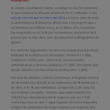
Afiliación
En cuanto a la afiliación media, se redujo en 34.170 cotizantes,
lo que mantiene la cifra por encima de los 3,7 millones. O sea,
más de cien mil que en enero del 2024
y el mejor dato de toda
la serie histórica. El descenso afectó más a las mujeres que a
los hombres en el último mes y, en el último año, el aumento
fue acaparado en un 54 % por los hombres, una brecha de 8
puntos que no sólo abre, sino que perpetúa la desigualdad de
género.
Por sectores, lógicamente, los servicios acapararon la práctica
totalidad de la destrucción de empleo: comercio (-7.000),
hostelería (-4.000), pero, sobre todo, las actividades
administrativas y servicios auxiliares (-11.000). Otro sector que
perdió afiliados con fuerza fue la construcción (-2.000).
Del total de afiliados 3.204.637 pertenecen al Régimen General
(52 % hombres) y 434.263 al de Autónomos (63 % hombres). Y,
de ellos, el 81 % son indefinidos, aunque sólo 2 de cada 3 lo
son a tiempo completo. También aquí están incluidos los
108.816 fijos discontinuos (63 % mujeres), que son 3.500
menos que hace un año. Y sigue bajando de forma imparable
la figura de empleados de hogar (copado por mujeres), que