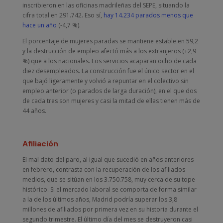
inscribieron en las oficinas madrileñas del SEPE, situando la
cifra total en 291.742. Eso sí,
hay 14.234 parados menos que
hace un año
(-4,7 %).
El porcentaje de mujeres paradas se mantiene estable en 59,2
y la destrucción de empleo afectó más a los extranjeros (+2,9
%) que a los nacionales. Los servicios acaparan ocho de cada
diez desempleados. La construcción fue el único sector en el
que bajó ligeramente y volvió a repuntar en el colectivo sin
empleo anterior (o parados de larga duración), en el que dos
de cada tres son mujeres y casi la mitad de ellas tienen más de
44 años.
Afiliación
El mal dato del paro, al igual que sucedió en años anteriores
en febrero, contrasta con la recuperación de los afiliados
medios, que se sitúan en los 3.750.758, muy cerca de su tope
histórico. Si el mercado laboral se comporta de forma similar
a la de los últimos años, Madrid podría superar los 3,8
millones de afiliados por primera vez en su historia durante el
segundo trimestre. El último día del mes se destruyeron casi