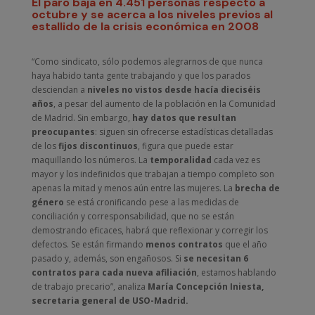
El paro baja en 4.451 personas respecto a
octubre y se acerca a los niveles previos al
estallido de la crisis económica en 2008
“Como sindicato, sólo podemos alegrarnos de que nunca
haya habido tanta gente trabajando y que los parados
desciendan a
niveles no vistos desde hacía dieciséis
años
, a pesar del aumento de la población en la Comunidad
de Madrid. Sin embargo,
hay datos que resultan
preocupantes
: siguen sin ofrecerse estadísticas detalladas
de los
fijos discontinuos
, figura que puede estar
maquillando los números. La
temporalidad
cada vez es
mayor y los indefinidos que trabajan a tiempo completo son
apenas la mitad y menos aún entre las mujeres. La
brecha de
género
se está cronificando pese a las medidas de
conciliación y corresponsabilidad, que no se están
demostrando eficaces, habrá que reflexionar y corregir los
defectos. Se están firmando
menos contratos
que el año
pasado y, además, son engañosos. Si
se necesitan 6
contratos para cada nueva afiliación
, estamos hablando
de trabajo precario”, analiza
María Concepción Iniesta,
secretaria general de USO-Madrid.