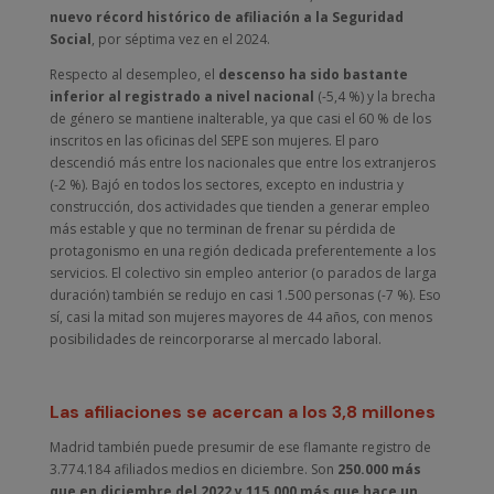
nuevo récord histórico de afiliación a la Seguridad
Social
, por séptima vez en el 2024.
Respecto al desempleo, el
descenso ha sido bastante
inferior al registrado a nivel nacional
(-5,4 %) y la brecha
de género se mantiene inalterable, ya que casi el 60 % de los
inscritos en las oficinas del SEPE son mujeres. El paro
descendió más entre los nacionales que entre los extranjeros
(-2 %). Bajó en todos los sectores, excepto en industria y
construcción, dos actividades que tienden a generar empleo
más estable y que no terminan de frenar su pérdida de
protagonismo en una región dedicada preferentemente a los
servicios. El colectivo sin empleo anterior (o parados de larga
duración) también se redujo en casi 1.500 personas (-7 %). Eso
sí, casi la mitad son mujeres mayores de 44 años, con menos
posibilidades de reincorporarse al mercado laboral.
Las afiliaciones se acercan a los 3,8 millones
Madrid también puede presumir de ese flamante registro de
3.774.184 afiliados medios en diciembre. Son
250.000 más
que en diciembre del 2022 y 115.000 más que hace un