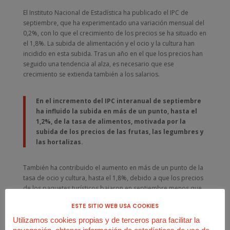
El Instituto Nacional de Estadística ha publicado el IPC de
septiembre, que ha experimentado una variación mensual del
0,2%, con lo que el crecimiento de los precios se ha situado en
el 1,8%. La subida de alimentación y el ocio y la cultura han
incidido en esta subida. Tras un año en el que los precios han
seguido una tendencia al alza, es necesario que ese
crecimiento se extienda también a los salarios.
En el incremento del IPC interanual de septiembre
ha influido la subida en más de un punto, hasta el
1,2%, de la tasa de alimentos, motivada por la
subida de los precios de las frutas, las legumbres y
las hortalizas.
También ha contribuido el aumento en más de un punto de la
tasa de ocio y cultura, hasta el 1,8%, debido a que los precios
de los paquetes turísticos bajaron en septiembre menos que
un año antes.
ESTE SITIO WEB USA COOKIES
Por el contrario, en septiembre destacó el descenso en cuatro
Utilizamos cookies propias y de terceros para facilitar la
décimas de la tasa interanual del grupo de vivienda, hasta el