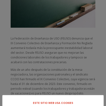
La Federación de Enseñanza de USO (FEUSO) denuncia que el
IX Convenio Colectivo de Enseñanza y Formación No Reglada
aumentará todavía más la preocupante inestabilidad laboral
del sector. Desde FEUSO aseguran que no mejoran las
condiciones laborales de los trabajadores y tampoco se
acabará con las contrataciones precarias.
Más de un año después de la constitución de la mesa
negociadora, las organizaciones patronales y el sindicato
CCOO han firmado el IX Convenio Colectivo, cuya vigencia será
hasta el 31 de diciembre de 2023. Este convenio, firmado en
periodo estival (cuando los trabajadores y trabajadoras están
de vacaciones) es para FEUSO un nuevo despropósito.
No mejoran las condiciones laborales y da pie a que se
ESTE SITIO WEB USA COOKIES
incremente aún más la inestabilidad laboral. Con este