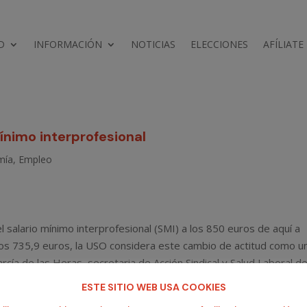
D
INFORMACIÓN
NOTICIAS
ELECCIONES
AFÍLIATE
mínimo interprofesional
mía
,
Empleo
l salario mínimo interprofesional (SMI) a los 850 euros de aquí a
los 735,9 euros, la USO considera este cambio de actitud como u
arcía de las Heras, secretaria de Acción Sindical y Salud Laboral de
“que siga apostando por un modelo de diálogo social excluyente,
ESTE SITIO WEB USA COOKIES
o de bisindicalismo y patronal”.