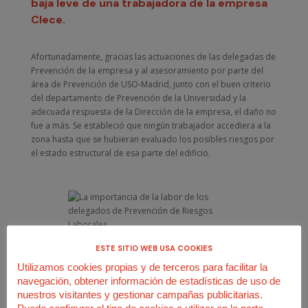
baja leve de una trabajadora de la empresa
Clece.
Afortunadamente, gracias las actuaciones de las delegadas de
Prevención de la empresa y al asesoramiento por parte del
área de Prevención de USO-Madrid, junto con el buen criterio
del departamento de Prevención de la Universidad y la
adecuada respuesta de la Dirección de la empresa, el daño no
fue a más. Se estableció que ningún trabajador accediera a la
zona hasta que se hubieran evaluado los posibles riesgos por
el estado estructural de esa parte del edificio.
ESTE SITIO WEB USA COOKIES
Utilizamos cookies propias y de terceros para facilitar la
Este caso, que seguramente habría trascendido si el resultado
navegación, obtener información de estadísticas de uso de
hubiera sido de mayor gravedad para la trabajadora
nuestros visitantes y gestionar campañas publicitarias.
afectada, debe ponerse en conocimiento con el objetivo de