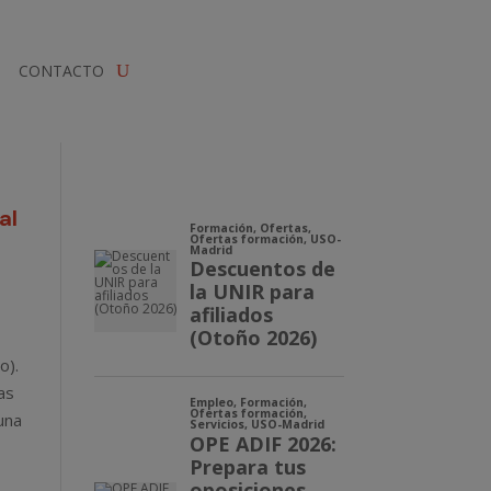
CONTACTO
al
o).
as
 una