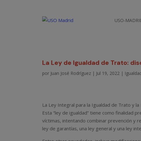
USO-MADRI
La Ley de Igualdad de Trato: di
por
Juan José Rodríguez
|
Jul 19, 2022
|
Igualda
La Ley Integral para la Igualdad de Trato y la
Esta “ley de igualdad” tiene como finalidad pr
víctimas, intentando combinar prevención y rep
ley de garantías, una ley general y una ley inte
Entre otras novedades, incluye modificacione