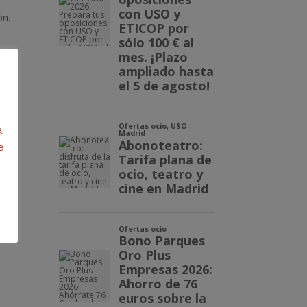
ón.
a
e