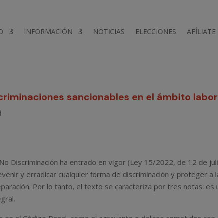
D
INFORMACIÓN
NOTICIAS
ELECCIONES
AFÍLIATE
scriminaciones sancionables en el ámbito labor
d
 No Discriminación ha entrado en vigor (Ley 15/2022, de 12 de juli
evenir y erradicar cualquier forma de discriminación y proteger a l
aración. Por lo tanto, el texto se caracteriza por tres notas: es
gral.
s en el Código Penal, como el agravante o delitos cometidos con