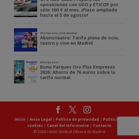
Inicio
|
Aviso Legal
|
Política de privacidad
|
Política de
cookies
|
Canal del Informante
|
Contacto
© 2026 Unión Sindical Obrera de Madrid