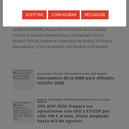
REFUGIO POR DERECHO MADRID
CEAR Madrid, Asamblea de Cooperación por la Paz (ACPP),
ACEPTAR
CONFIGURAR
RECHAZAR
Red de ONGD de Madrid, CEPAIM-Madrid, ACCEM, Médicos del
Mundo, MPDL, Federación Regional de Asociaciones Vecinales
de Madrid (FRAVM), Asociación en Defensa de la Sanidad
Pública de Madrid, Fundación Paz y Solidaridad, FACUA
Madrid, PSOE-M, Podemos Comunidad de Madrid, IU Madrid,
Equo Madrid, CCOO de Madrid, UGT-Madrid, USO-Madrid.