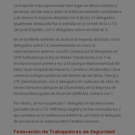
La irrupción más espectacular tuvo lugar en Mesos Gestión y
Servicios, donde nunca antes se había presentado candidatura
y se obtuvo la mayoría absoluta con 8 de los 13 delegados.
Igualmente destacada fue la entrada en el comité de la U.T.E.
San José El Ejidillo, con 5 delegados sobre un total de 9.
En Leroy Merlin también se alcanzó la mayoría absoluta, con 8
delegados sobre 13, incrementando en cinco la
representación anterior. La USO contará con 8 delegados en
SAFE Ambulancias (+3) y en Atento Teleservicios (+2). Y se
incorporará por primera vez a Ecoparque Mancomunidad del
Este), Sacyr Hospital del Henares, Carrefour Alcobendas, Clece
Limpieza (colegios públicos del distrito de San Blas), Telecyl y
CTC Externalización, con 2 delegados en cada una de ellas. En
Serveo Servicios (almacén de Chamartín) y en la Empresa de
Servicios Municipales de Alcorcón (ESMASA), contará con 1.
Por último, se ha recuperado 1 delegado en las elecciones
parciales de la U.T.E. PMR Masa-Sagital y se han renovado los 2
que ya había en la multinacional Bofrost, así como el delegado
de personal en la empresa Mitie Facilities Services.
Federación de Trabajadores de Seguridad