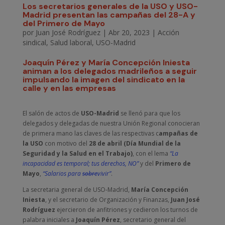
Los secretarios generales de la USO y USO-
Madrid presentan las campañas del 28-A y
del Primero de Mayo
por
Juan José Rodríguez
|
Abr 20, 2023
|
Acción
sindical
,
Salud laboral
,
USO-Madrid
Joaquín Pérez y María Concepción Iniesta
animan a los delegados madrileños a seguir
impulsando la imagen del sindicato en la
calle y en las empresas
El salón de actos de
USO-Madrid
se llenó para que los
delegados y delegadas de nuestra Unión Regional conocieran
de primera mano las claves de las respectivas c
ampañas de
la USO
con motivo del
28 de abril (Día Mundial de la
Seguridad y la Salud en el Trabajo)
, con el lema
“La
incapacidad es temporal; tus derechos, NO”
y del
Primero de
Mayo
,
“Salarios para
sobre
vivir”
.
La secretaria general de USO-Madrid,
María Concepción
Iniesta
, y el secretario de Organización y Finanzas,
Juan José
Rodríguez
ejercieron de anfitriones y cedieron los turnos de
palabra iniciales a
Joaquín Pérez
, secretario general del