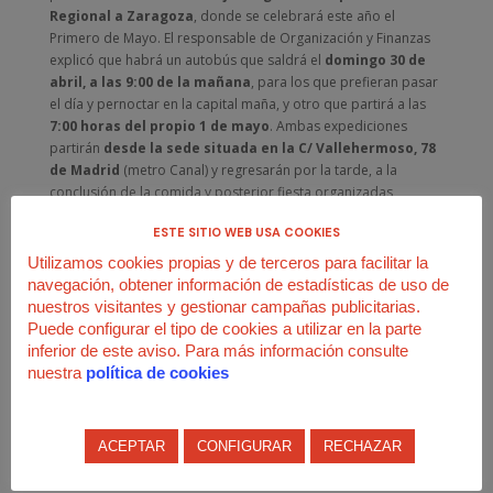
Regional a Zaragoza
, donde se celebrará este año el
Primero de Mayo. El responsable de Organización y Finanzas
explicó que habrá un autobús que saldrá el
domingo 30 de
abril, a las 9:00 de la mañana
, para los que prefieran pasar
el día y pernoctar en la capital maña, y otro que partirá a las
7:00 horas del propio 1 de mayo
. Ambas expediciones
partirán
desde la sede situada en la C/ Vallehermoso, 78
de Madrid
(metro Canal) y regresarán por la tarde, a la
conclusión de la comida y posterior fiesta organizadas
conjuntamente por la Confederación y USO-Aragón.
ESTE SITIO WEB USA COOKIES
Siguen a disposición de los afiliados los
últimos bonos
que,
Utilizamos cookies propias y de terceros para facilitar la
al precio de
2 euros
, dan derecho al viaje y a participar en los
navegación, obtener información de estadísticas de uso de
actos reivindicativos y festivos del Primero de Mayo en
nuestros visitantes y gestionar campañas publicitarias.
Zaragoza. Los interesados aún pueden llamar al teléfono
91
Puede configurar el tipo de cookies a utilizar en la parte
598 63 30 (centralita)
o pasarse directamente por nuestra
inferior de este aviso. Para más información consulte
sede (4ª Planta, Recepción).
nuestra
política de cookies
#SalariosParaSobreVivir
ACEPTAR
CONFIGURAR
RECHAZAR
#LaITEsTemporalTusDerechosNO