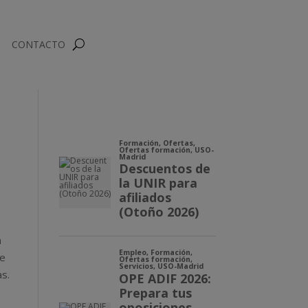
CONTACTO
n
ue
as.