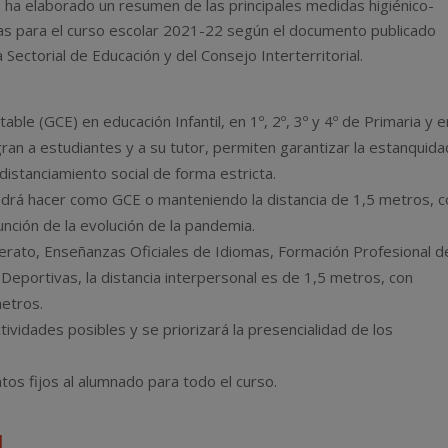
a elaborado un resumen de las principales medidas higiénico-
das para el curso escolar 2021-22 según el documento publicado
 Sectorial de Educación y del Consejo Interterritorial.
le (GCE) en educación Infantil, en 1º, 2º, 3º y 4º de Primaria y e
ran a estudiantes y a su tutor, permiten garantizar la estanquida
istanciamiento social de forma estricta.
 podrá hacer como GCE o manteniendo la distancia de 1,5 metros, 
función de la evolución de la pandemia.
llerato, Enseñanzas Oficiales de Idiomas, Formación Profesional d
Deportivas, la distancia interpersonal es de 1,5 metros, con
metros.
tividades posibles y se priorizará la presencialidad de los
tos fijos al alumnado para todo el curso.
l