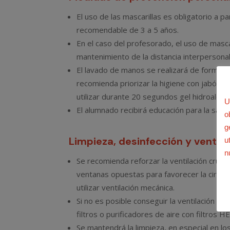
El uso de las mascarillas es obligatorio a p
recomendable de 3 a 5 años.
En el caso del profesorado, el uso de masc
mantenimiento de la distancia interpersonal
El lavado de manos se realizará de forma f
recomienda priorizar la higiene con jabón 
utilizar durante 20 segundos gel hidroalcohó
U
El alumnado recibirá educación para la salu
o
g
Limpieza, desinfección y ventila
u
n
Se recomienda reforzar la ventilación cruz
ventanas opuestas para favorecer la circulaci
utilizar ventilación mecánica.
Si no es posible conseguir la ventilación ad
filtros o purificadores de aire con filtros H
Se mantendrá la limpieza, en especial en lo