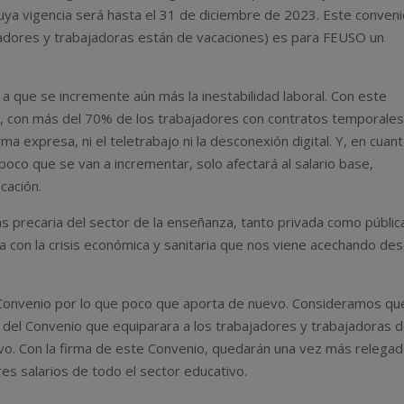
uya vigencia será hasta el 31 de diciembre de 2023. Este conveni
jadores y trabajadoras están de vacaciones) es para FEUSO un
 a que se incremente aún más la inestabilidad laboral. Con este
s, con más del 70% de los trabajadores con contratos temporales
ma expresa, ni el teletrabajo ni la desconexión digital. Y, en cuan
 poco que se van a incrementar, solo afectará al salario base,
cación.
s precaria del sector de la enseñanza, tanto privada como públic
 con la crisis económica y sanitaria que nos viene acechando de
onvenio por lo que poco que aporta de nuevo. Consideramos que
 del Convenio que equiparara a los trabajadores y trabajadoras 
ivo. Con la firma de este Convenio, quedarán una vez más relega
res salarios de todo el sector educativo.