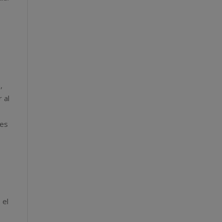
,
 al
les
 el