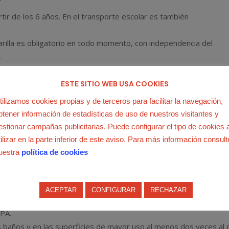
artir de los 6 años. En el transporte escolar es también
arilla es obligatorio en todo momento, con independencia del
.
recuente y meticulosa, un mínimo de cinco veces por día. Se
y agua, durante al menos 40 segundos. Si no es posible, se puede
ESTE SITIO WEB USA COOKIES
lico.
tilizamos cookies propias y de terceros para facilitar la navegación,
d para cumplir adecuadamente con las medidas higiénico-sanitaria
btener información de estadísticas de uso de nuestros visitantes y
estionar campañas publicitarias. Puede configurar el tipo de cookies 
ción del centro
tilizar en la parte inferior de este aviso. Para más información consult
uestra
política de cookies
ada, si es posible de forma permanente, con apertura de puertas 
ón del aire. Si la ventilación natural no es suficiente, se puede
ACEPTAR
CONFIGURAR
RECHAZAR
ecuada mediante ventilación natural o mecánica, se podrían utilizar
EPA.
s baños y en las superficies de mayor uso al menos dos veces al d