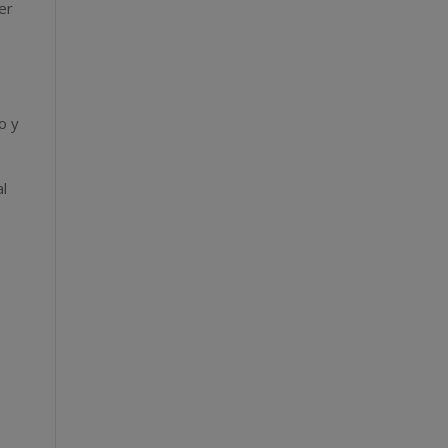
er
o y
al