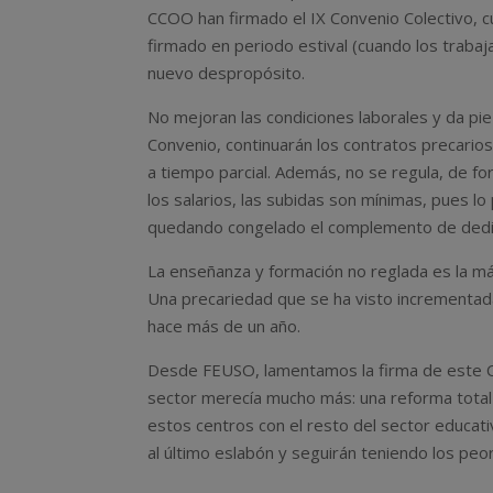
CCOO han firmado el IX Convenio Colectivo, c
firmado en periodo estival (cuando los traba
nuevo despropósito.
No mejoran las condiciones laborales y da pie
Convenio, continuarán los contratos precario
a tiempo parcial. Además, no se regula, de for
los salarios, las subidas son mínimas, pues lo
quedando congelado el complemento de dedi
La enseñanza y formación no reglada es la má
Una precariedad que se ha visto incrementada
hace más de un año.
Desde FEUSO, lamentamos la firma de este C
sector merecía mucho más: una reforma total
estos centros con el resto del sector educat
al último eslabón y seguirán teniendo los peo