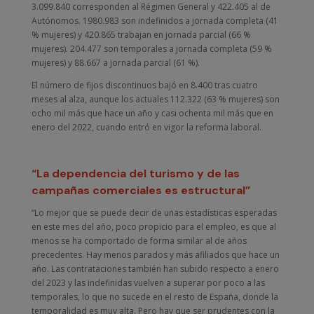
3.099.840 corresponden al Régimen General y 422.405 al de
Autónomos. 1980.983 son indefinidos a jornada completa (41
% mujeres) y 420.865 trabajan en jornada parcial (66 %
mujeres). 204.477 son temporales a jornada completa (59 %
mujeres) y 88.667 a jornada parcial (61 %).
El número de fijos discontinuos bajó en 8.400 tras cuatro
meses al alza, aunque los actuales 112.322 (63 % mujeres) son
ocho mil más que hace un año y casi ochenta mil más que en
enero del 2022, cuando entró en vigor la reforma laboral.
“La dependencia del turismo y de las
campañas comerciales es estructural”
“Lo mejor que se puede decir de unas estadísticas esperadas
en este mes del año, poco propicio para el empleo, es que al
menos se ha comportado de forma similar al de años
precedentes. Hay menos parados y más afiliados que hace un
año. Las contrataciones también han subido respecto a enero
del 2023 y las indefinidas vuelven a superar por poco a las
temporales, lo que no sucede en el resto de España, donde la
temporalidad es muy alta. Pero hay que ser prudentes con la