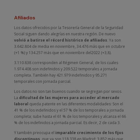
Afiliados
Los datos ofrecidos por la Tesorería General de la Seguridad
Social siguen dando alegrías en nuestra región. De nuevo
volvió a batirse el récord histórico de afiliados
. Ya son
3.642.804 de media en noviembre, 34.476 más que en octubre
(+1 %) y 134.257 más que en noviembre del2022 (+3,8).
3.110.838 corresponden al Régimen General, de los cuales
1.974.408 son indefinidos y 209.522 temporales a jornada
completa. También hay 421.979 indefinidos y 95.271
temporales con jornada parcial.
Los datos no son tan buenos cuando se segregan por sexos.
La
dificultad de las mujeres para acceder al mercado
laboral
queda patente en las diferentes modalidades: Son el
41 % de los indefinidos y el 57 % de los temporales a jornada
completa; sube hasta el 61 % de los temporales y alcanza el 66
% de los indefinidos a jornada parcial. Es decir, 2 de cada 3.
Y también preocupa el
imparable crecimiento de los fijos
discontinuos
, que ya son 118.338 en Madrid; 3.852 más que