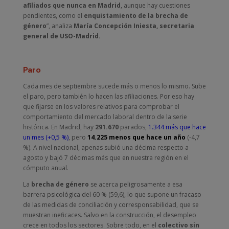
afiliados que nunca en Madrid
, aunque hay cuestiones
pendientes, como el
enquistamiento de la brecha de
género
”, analiza
María Concepción Iniesta, secretaria
general de USO-Madrid.
Paro
Cada mes de septiembre sucede más o menos lo mismo. Sube
el paro, pero también lo hacen las afiliaciones. Por eso hay
que fijarse en los valores relativos para comprobar el
comportamiento del mercado laboral dentro de la serie
histórica. En Madrid, hay
291.670
parados,
1.344 más que hace
un mes (+0,5 %)
, pero
14.225 menos que hace un año
(-4,7
%). A nivel nacional, apenas subió una décima respecto a
agosto y bajó 7 décimas más que en nuestra región en el
cómputo anual.
La
brecha de género
se acerca peligrosamente a esa
barrera psicológica del 60 % (59,6), lo que supone un fracaso
de las medidas de conciliación y corresponsabilidad, que se
muestran ineficaces. Salvo en la construcción, el desempleo
crece en todos los sectores. Sobre todo, en el
colectivo sin