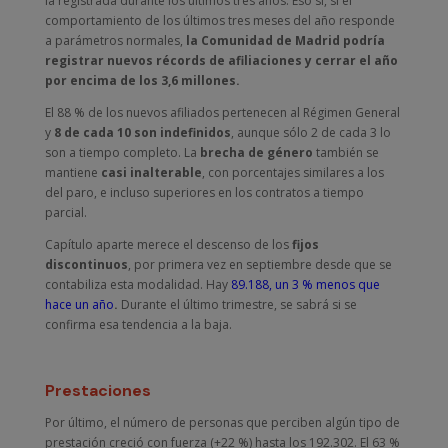
la registrada durante los últimos tres años. Eso sí, si el
comportamiento de los últimos tres meses del año responde
a parámetros normales,
la Comunidad de Madrid podría
registrar nuevos récords de afiliaciones y cerrar el año
por encima de los 3,6 millones.
El 88 % de los nuevos afiliados pertenecen al Régimen General
y
8 de cada 10 son indefinidos
, aunque sólo 2 de cada 3 lo
son a tiempo completo. La
brecha de género
también se
mantiene
casi inalterable
, con porcentajes similares a los
del paro, e incluso superiores en los contratos a tiempo
parcial.
Capítulo aparte merece el descenso de los
fijos
discontinuos
, por primera vez en septiembre desde que se
contabiliza esta modalidad. Hay
89.188, un 3 % menos que
hace un año
.
Durante el último trimestre, se sabrá si se
confirma esa tendencia a la baja.
Prestaciones
Por último, el número de personas que perciben algún tipo de
prestación creció con fuerza (+22 %) hasta los 192.302. El 63 %