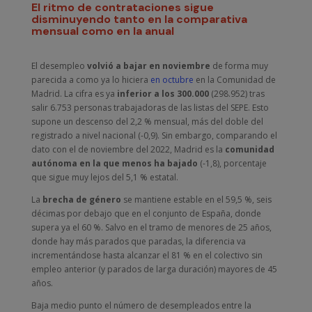
El ritmo de contrataciones sigue
disminuyendo tanto en la comparativa
mensual como en la anual
El desempleo
volvió a bajar en noviembre
de forma muy
parecida a como ya lo hiciera
en octubre
en la Comunidad de
Madrid. La cifra es ya
inferior a los 300.000
(298.952) tras
salir 6.753 personas trabajadoras de las listas del SEPE. Esto
supone un descenso del 2,2 % mensual, más del doble del
registrado a nivel nacional (-0,9). Sin embargo, comparando el
dato con el de noviembre del 2022, Madrid es la
comunidad
autónoma en la que menos ha bajado
(-1,8), porcentaje
que sigue muy lejos del 5,1 % estatal.
La
brecha de género
se mantiene estable en el 59,5 %, seis
décimas por debajo que en el conjunto de España, donde
supera ya el 60 %. Salvo en el tramo de menores de 25 años,
donde hay más parados que paradas, la diferencia va
incrementándose hasta alcanzar el 81 % en el colectivo sin
empleo anterior (y parados de larga duración) mayores de 45
años.
Baja medio punto el número de desempleados entre la