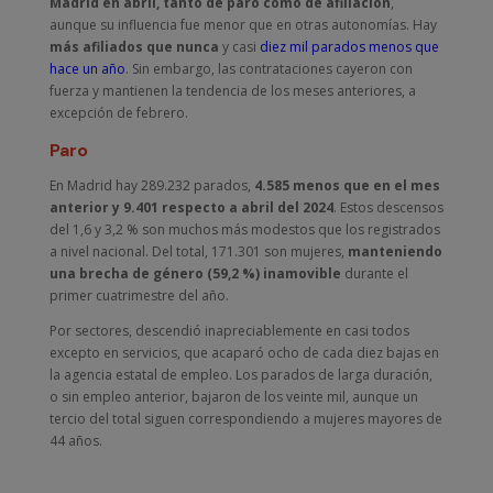
Madrid en abril, tanto de paro como de afiliación
,
aunque su influencia fue menor que en otras autonomías. Hay
más afiliados que nunca
y casi
diez mil parados menos que
hace un año
. Sin embargo, las contrataciones cayeron con
fuerza y mantienen la tendencia de los meses anteriores, a
excepción de febrero.
Paro
En Madrid hay 289.232 parados,
4.585 menos que en el mes
anterior y 9.401 respecto a abril del 2024
. Estos descensos
del 1,6 y 3,2 % son muchos más modestos que los registrados
a nivel nacional. Del total, 171.301 son mujeres,
manteniendo
una brecha de género (59,2 %) inamovible
durante el
primer cuatrimestre del año.
Por sectores, descendió inapreciablemente en casi todos
excepto en servicios, que acaparó ocho de cada diez bajas en
la agencia estatal de empleo. Los parados de larga duración,
o sin empleo anterior, bajaron de los veinte mil, aunque un
tercio del total siguen correspondiendo a mujeres mayores de
44 años.