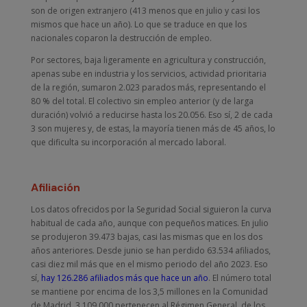
son de origen extranjero (413 menos que en julio y casi los
mismos que hace un año). Lo que se traduce en que los
nacionales coparon la destrucción de empleo.
Por sectores, baja ligeramente en agricultura y construcción,
apenas sube en industria y los servicios, actividad prioritaria
de la región, sumaron 2.023 parados más, representando el
80 % del total. El colectivo sin empleo anterior (y de larga
duración) volvió a reducirse hasta los 20.056. Eso sí, 2 de cada
3 son mujeres y, de estas, la mayoría tienen más de 45 años, lo
que dificulta su incorporación al mercado laboral.
Afiliación
Los datos ofrecidos por la Seguridad Social siguieron la curva
habitual de cada año, aunque con pequeños matices. En julio
se produjeron 39.473 bajas, casi las mismas que en los dos
años anteriores. Desde junio se han perdido 63.534 afiliados,
casi diez mil más que en el mismo periodo del año 2023. Eso
sí,
hay 126.286 afiliados más que hace un año
. El número total
se mantiene por encima de los 3,5 millones en la Comunidad
de Madrid. 3.109.000 pertenecen al Régimen General, de los