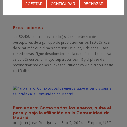
cada 10 se firmaron en el sector servicios y 1 de cada 3 por
ACEPTAR
CONFIGURAR
RECHAZAR
trabajadores extranjeros.
Prestaciones
Las 52.408 altas (datos de julio) sitúan el número de
perceptores de algún tipo de prestación en los 189.065, casi
doce mil más que el mes anterior. De ellas, 1 de cada 3 son
contributivas. Sigue desplomándose la cuantía media, que ya
es de 965 euros (en mayo superaba los mil) y el plazo de
reconocimiento de las nuevas solicitudes volvió a crecer hasta
casi 3 días.
Paro enero: Como todos los eneros, sube el
paro y baja la afiliación en la Comunidad de
Madrid
por
Juan José Rodríguez
|
Feb 2, 2024
|
Empleo
,
USO-