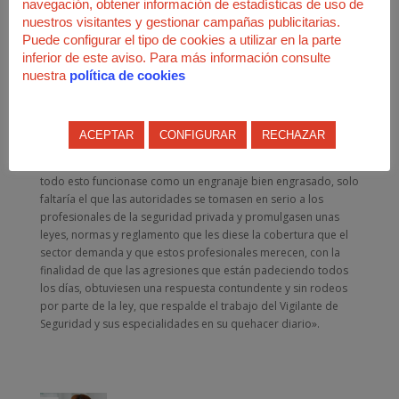
navegación, obtener información de estadísticas de uso de
compañeros y compañeras que están al pie del cañón las 24
nuestros visitantes y gestionar campañas publicitarias.
horas del día, para que el resto de la ciudadanía pueda
Puede configurar el tipo de cookies a utilizar en la parte
realizar su actividad diaria con total normalidad o descansar
inferior de este aviso. Para más información consulte
durante la noche con total seguridad: operadores de centrales
nuestra
política de cookies
receptoras de alarmas, escoltas, instaladores y mantenedores
de sistemas, transporte de fondos, contadores pagadores,
técnicos, administrativos, auxiliares de servicios que
colaboran con el vigilante en su trabajo diario».
ACEPTAR
CONFIGURAR
RECHAZAR
No obstante, desde la FTSP-USO recuerdan que «para que
todo esto funcionase como un engranaje bien engrasado, solo
faltaría el que las autoridades se tomasen en serio a los
profesionales de la seguridad privada y promulgasen unas
leyes, normas y reglamento que les diese la cobertura que el
sector demanda y que estos profesionales merecen, con la
finalidad de que las agresiones que están padeciendo todos
los días, obtuviesen una respuesta contundente y sin rodeos
por parte de la ley, que respalde el trabajo del Vigilante de
Seguridad y sus especialidades en su quehacer diario».