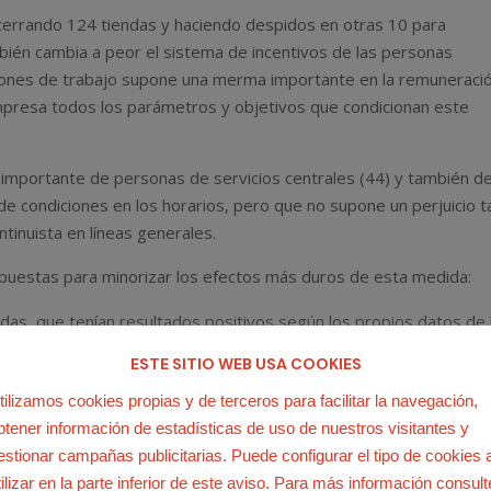
a cerrando 124 tiendas y haciendo despidos en otras 10 para
mbién cambia a peor el sistema de incentivos de las personas
iciones de trabajo supone una merma importante en la remuneraci
empresa todos los parámetros y objetivos que condicionan este
 importante de personas de servicios centrales (44) y también d
de condiciones en los horarios, pero que no supone un perjuicio t
ntinuista en líneas generales.
uestas para minorizar los efectos más duros de esta medida:
ndas, que tenían resultados positivos según los propios datos de 
da.
ESTE SITIO WEB USA COOKIES
ara el nuevo sistema de incentivos para que éste fuera más justo
tilizamos cookies propias y de terceros para facilitar la navegación,
erramientas apropiadas para alcanzarlo.
btener información de estadísticas de uso de nuestros visitantes y
estionar campañas publicitarias. Puede configurar el tipo de cookies 
esafectadas han sido elección exclusiva de la empresa, obviando
tilizar en la parte inferior de este aviso. Para más información consult
iterios diferentes a los planteados inicialmente. En las tres últi