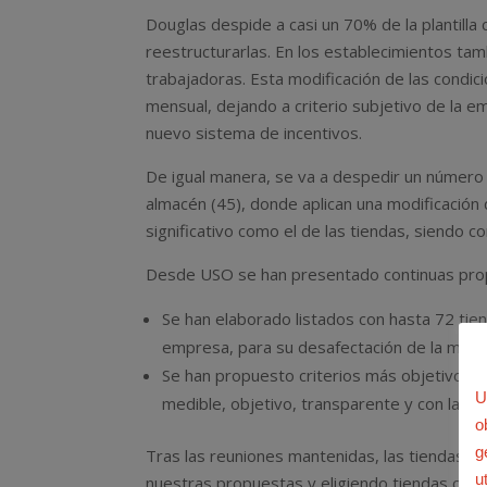
Douglas despide a casi un 70% de la plantill
reestructurarlas. En los establecimientos ta
trabajadoras. Esta modificación de las cond
mensual, dejando a criterio subjetivo de la 
nuevo sistema de incentivos.
De igual manera, se va a despedir un número
almacén (45), donde aplican una modificación 
significativo como el de las tiendas, siendo co
Desde USO se han presentado continuas prop
Se han elaborado listados con hasta 72 tie
empresa, para su desafectación de la medi
Se han propuesto criterios más objetivos p
U
medible, objetivo, transparente y con las h
o
g
Tras las reuniones mantenidas, las tiendas d
u
nuestras propuestas y eligiendo tiendas con cr