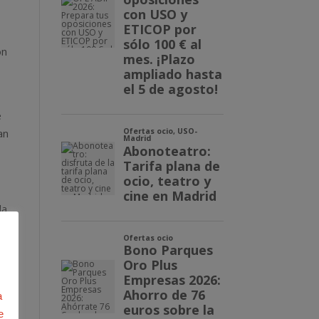
ón
e
an
la
,
a
e
mas