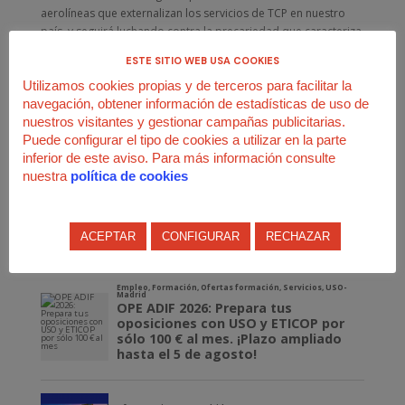
aerolíneas que externalizan los servicios de TCP en nuestro
país, y seguirá luchando contra la precariedad que caracteriza
a este sector, por lo que como ya hizo en el caso de
ESTE SITIO WEB USA COOKIES
Norwegian, solicitará la negociación de un convenio colectivo
Utilizamos cookies propias y de terceros para facilitar la
que mejore los derechos laborales de su personal, así como
navegación, obtener información de estadísticas de uso de
regularizar la contratación de los TCPs de acuerdo con la
nuestros visitantes y gestionar campañas publicitarias.
legislación española.
Puede configurar el tipo de cookies a utilizar en la parte
inferior de este aviso. Para más información consulte
nuestra
política de cookies
ACEPTAR
CONFIGURAR
RECHAZAR