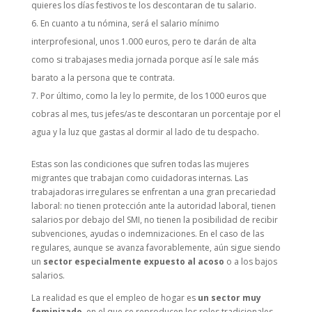
quieres los días festivos te los descontaran de tu salario.
En cuanto a tu nómina, será el salario mínimo
interprofesional, unos 1.000 euros, pero te darán de alta
como si trabajases media jornada porque así le sale más
barato a la persona que te contrata.
Por último, como la ley lo permite, de los 1000 euros que
cobras al mes, tus jefes/as te descontaran un porcentaje por el
agua y la luz que gastas al dormir al lado de tu despacho.
Estas son las condiciones que sufren todas las mujeres
migrantes que trabajan como cuidadoras internas. Las
trabajadoras irregulares se enfrentan a una gran precariedad
laboral: no tienen protección ante la autoridad laboral, tienen
salarios por debajo del SMI, no tienen la posibilidad de recibir
subvenciones, ayudas o indemnizaciones. En el caso de las
regulares, aunque se avanza favorablemente, aún sigue siendo
un
sector especialmente expuesto al acoso
o a los bajos
salarios.
La realidad es que el empleo de hogar es
un sector muy
feminizado
, en el que se reproducen los roles tradicionales