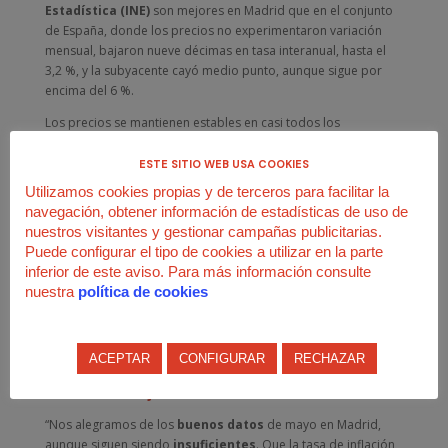
Estadística (INE)
son mejores en Madrid que en el conjunto
de España, donde los precios no experimentaron variación
mensual, bajaron nueve décimas en tasa interanual, hasta el
3,2 %, y la subyacente cayó medio punto, aunque sigue por
encima del 6 %.
Los precios se mantienen estables en casi todos los
apartados, aunque destacan los
descensos en el
transporte
(-1,7 %) y en
ocio y cultura
(-0,5 %). Al contrario,
ESTE SITIO WEB USA COOKIES
los bolsillos de los madrileños sufren con el vestido y el
Utilizamos cookies propias y de terceros para facilitar la
calzado
(+2,6 %) y la
alimentación
(+0,2 %). Si bien es cierto
navegación, obtener información de estadísticas de uso de
que su evolución es positiva, llenar
la cesta de la compra
nuestros visitantes y gestionar campañas publicitarias.
sigue costando casi un 12 % más que hace un año
y ha
Puede configurar el tipo de cookies a utilizar en la parte
subido un 24 % desde enero del 2021. Es decir, que, si dos
inferior de este aviso. Para más información consulte
años atrás gastabas 100 euros en alimentos y bebidas no
nuestra
política de cookies
alcohólicas, ahora necesitas 124.
ACEPTAR
CONFIGURAR
RECHAZAR
Empleo estable, menos temporalidad y
salarios más justos
“Nos alegramos de los
buenos datos
de mayo en Madrid,
aunque siguen siendo
insuficientes
. Que la tasa de inflación