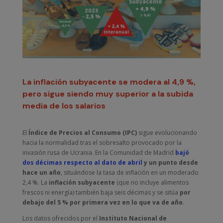
La inflación subyacente se modera al 4,9 %,
pero sigue siendo muy superior a la subida
media de los salarios
El
Índice de Precios al Consumo (IPC)
sigue evolucionando
hacia la normalidad tras el sobresalto provocado por la
invasión rusa de Ucrania. En la Comunidad de Madrid
bajó
dos décimas respecto al dato de abril
y un punto desde
hace un año
, situándose la tasa de inflación en un moderado
2,4 %. La
inflación subyacente
(que no incluye alimentos
frescos ni energía) también baja seis décimas y se sitúa
por
debajo del 5 % por primera vez en lo que va de año
.
Los datos ofrecidos por el
Instituto Nacional de