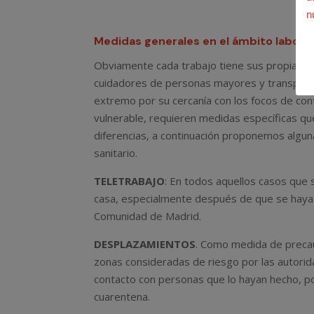
n
Medidas generales en el ámbito laboral
Obviamente cada trabajo tiene sus propias car
cuidadores de personas mayores y transpor
extremo por su cercanía con los focos de conta
vulnerable, requieren medidas específicas qu
diferencias, a continuación proponemos algun
sanitario.
TELETRABAJO
: En todos aquellos casos que s
casa, especialmente después de que se haya d
Comunidad de Madrid.
DESPLAZAMIENTOS
. Como medida de precau
zonas consideradas de riesgo por las autorida
contacto con personas que lo hayan hecho, p
cuarentena.