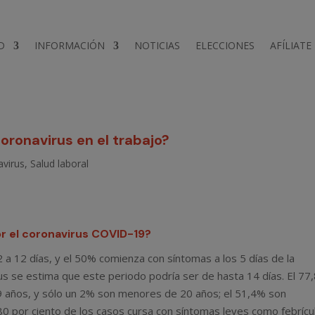
D
INFORMACIÓN
NOTICIAS
ELECCIONES
AFÍLIATE
oronavirus en el trabajo?
avirus
,
Salud laboral
r el coronavirus COVID-19?
 a 12 días, y el 50% comienza con síntomas a los 5 días de la
rus se estima que este periodo podría ser de hasta 14 días. El 77
9 años, y sólo un 2% son menores de 20 años; el 51,4% son
80 por ciento de los casos cursa con síntomas leves como febrícu