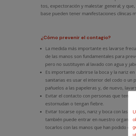
tos, expectoración y malestar general; y qu
base pueden tener manifestaciones clínicas 
¿Cómo prevenir el contagio?
La medida más importante es lavarse frecu
de las manos son fundamentales para preve
pero no sustituyen al lavado con agua y ja
Es importante cubrirse la boca y la nariz 
sanitarias es usar el interior del codo o un
pañuelos a las papeleras y, de nuevo, lavar
Evitar el contacto con personas que tengan 
estornudan o tengan fiebre.
Evitar tocarse ojos, nariz y boca con las ma
U
también puede entrar en nuestro organismo 
o
tocarlos con las manos que han podido esta
g
u