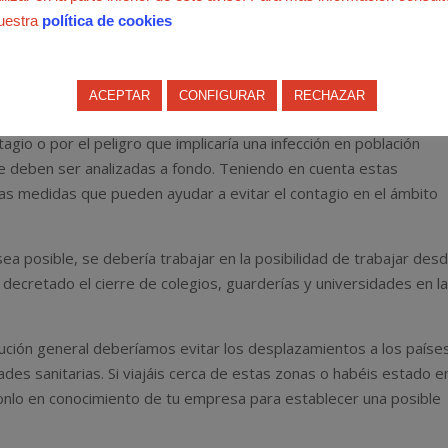
uestra
política de cookies
acterísticas y los trabajos vinculados al ámbito sanitario,
ACEPTAR
CONFIGURAR
RECHAZAR
te de personas enfermas, considerados ahora mismo de riesgo
gio o por el peligro que implicaría una infección en población
e deben ser analizadas a fondo. Teniendo en cuenta estas
as medidas que pueden ayudar a evitar el contagio en el ámbito
ea posible, se debería trabajar en la posibilidad de trabajar des
ecretado el cierre de colegios, guarderías y universidades en l
ción general deberíamos evitar los desplazamientos a los paíse
des sanitarias. Si viajáis cerca de estas zonas o habéis estado e
onlo en conocimiento de tu empresa para establecer una posible