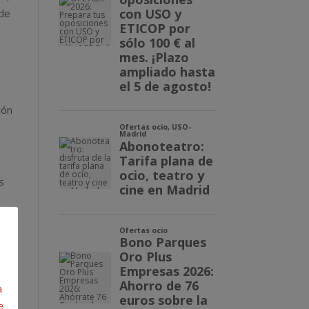
 de
ión
s
s
o
ar
a
e