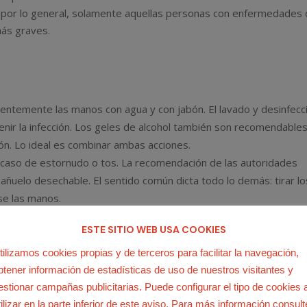
e, por lo general, solamente aquellas personas con enfermedades
más graves.
entemente las manos con agua y con jabón. El lavado y desinfecc
nir la infección. Los geles de alcohol también son recomendable
bón. Lo ideal es combinar ambas acciones.
en caso de estornudo o tos. La recomendación de las autoridades
 pañuelo desechable. El sentido común dicta todo lo demás: tirar lo
se las manos.
infecciones respiratorias agudas, en particular cuando tosen,
ESTE SITIO WEB USA COOKIES
nos. El virus se transmite principalmente por vía respiratoria, per
tilizamos cookies propias y de terceros para facilitar la navegación,
a través de los ojos, la nariz y la boca, por tanto debemos evit
btener información de estadísticas de uso de nuestros visitantes y
r en contacto con superficies contaminadas.
estionar campañas publicitarias. Puede configurar el tipo de cookies 
tilizar en la parte inferior de este aviso. Para más información consult