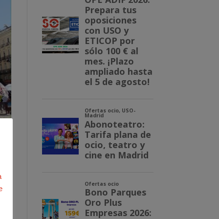
 a
a
e
a