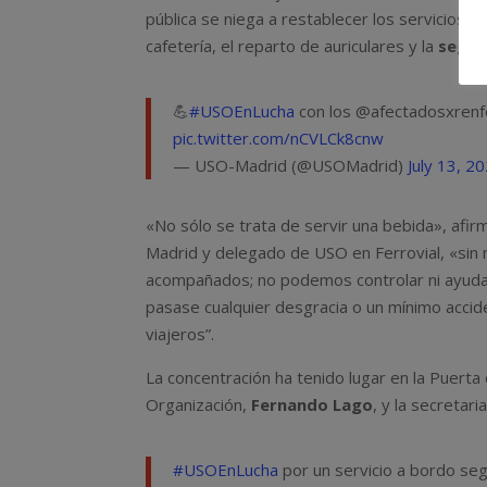
pública se niega a restablecer los servicios in
cafetería, el reparto de auriculares y la
segur
💪
#USOEnLucha
con los @afectadosxrenf
pic.twitter.com/nCVLCk8cnw
— USO-Madrid (@USOMadrid)
July 13, 2
«No sólo se trata de servir una bebida», afi
Madrid y delegado de USO en Ferrovial, «sin 
acompañados; no podemos controlar ni ayudar e
pasase cualquier desgracia o un mínimo accide
viajeros”.
La concentración ha tenido lugar en la Puerta 
Organización,
Fernando Lago
, y la secretar
#USOEnLucha
por un servicio a bordo seg