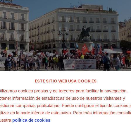
ESTE SITIO WEB USA COOKIES
tilizamos cookies propias y de terceros para facilitar la navegación,
btener información de estadísticas de uso de nuestros visitantes y
do este lunes para reclamar que 2.000 trabajadores el
servicio
estionar campañas publicitarias. Puede configurar el tipo de cookies 
 por
Ferrovial
y para exigir un servicio a bordo de calidad en los
tilizar en la parte inferior de este aviso. Para más información consult
cuenta que el transporte ferroviario ha vuelto a la normalidad.
uestra
política de cookies
do de Renfe se encuentran inmersos en un ERTE porque la empres