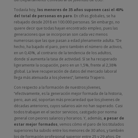
Todavía hoy,
los menores de 35 años suponen casi el 40%
del total de personas en paro
. En cifras globales, se ha
rebajado desde 2018 en 100.000 personas. Sin embargo, no
quiere decir que todas hayan encontrado empleo, pues las
generaciones que se incorporan son cada vez menos
numerosas que las que pasan a edad plenamente adulta. “De
hecho, ha bajado el paro, pero también el número de activos,
en un 0,43%, al contrario de la tendencia de los adultos,
donde sí aumenta la tasa de actividad. Sí se ha recuperado
ligeramente la ocupación, pero en un 1,5%, frente al 2,38%
global. La leve recuperación de datos del mercado laboral
llega más atenuada a los jóvenes”, lamenta Trapero.
Con respecto a la formación de nuestros jóvenes,
“efectivamente, es la generación mejor formada de la historia,
pero, aun así, soportan más precariedad que los jóvenes de
décadas anteriores, cuyos salarios aún no han superado. Casi
todos trabajan en el sector servicios, castigado por norma
general con peores salarios y horarios. Y, además,
a pesar de
estar mejor formados
, vemos cómo el paro de los titulados
superiores ha subido entre los menores de 30 años, y también
los de formación profesional superior entre 25 y 29 años. De