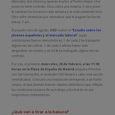
laborales. Son tóxicos y quieren tirarlos al Punto Limpio. Una
joven no tiene contrato. Otra cobra una miseria. A otro joven
le cambian los horarios cada semana y se está volviendo loco.
Otro sufre amenazas por reivindicar que le paguen las horas
extras. Y así…
El pasado mes de agosto,
USO
realizó el
“
Estudio sobre los
jóvenes españoles y el mercado laboral
”
cuyas
conclusiones fueron demoledoras: 1 de cada 2 ha trabajado
alguna vez sin cobrar, 1 de cada 3 afirma haber sido
despedido sin motivo y un 54 % ha trabajado alguna vez sin
contrato.
Por eso, el próximo
miércoles, 28 de febrero, a las 11:00
horas en la Plaza de España de Madrid
(esquina Princesa
con San Leonardo), el sindicato USO llevará a cabo esta acción
reivindicativa. Colocará una instalación semejando a un Punto
Limpio, al que jóvenes traerán objetos simbólicos que reflejan
las condiciones basura de su trabajo y los tirarán en sus
respectivos contenedores.
¿Qué van a tirar a la basura?