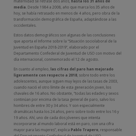
maternidad se retrase dos años,
hasta los 31 años de
media
. Desde 1984 a 2008, año que marca los 35 años de
hoy, se había retrasado en menos de 4 años, pero obra de la
transformación demográfica de España, adaptándose a las
occidentales.
Estos datos demográficos son algunas de las conclusiones
que aporta el Informe sobre la “Situación sociolaboral de la
Juventud en España 2018-2019”, elaborado por el
Departamento Confederal de Juventud de USO con motivo del
día internacional, conmemorado el 12 de agosto.
En cuanto al empleo,
las cifras del paro han mejorado
ligeramente con respecto a 2018
, sobre todo entre los
adolescentes, aunque siguen muy lejos de las tasas de 2003,
cuando nació el otro límite de esta generación joven, los
chavales de 16 años. No obstante, “todas las edades y sexos
continúan por encima de la tasa general de paro, salvo los
hombres de entre 30 y 34 años. Y son especialmente
dramáticas hasta los 24 años, pero sobre todo entre los 16 y
19 años. Ahí, uno de cada dos jóvenes que intenta
incorporarse al mundo laboral está en paro, con una cifra
mayor para las mujeres”, explica
Pablo Trapero
, responsable
del Departamento Confederal de Juventud de USO.