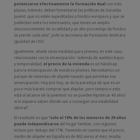
potenciarse efectivamente la formación dual
con más
plazas. Además, deben fomentarse las políticas de Garantía
Juvenil, que no estén supeditadas a fondos europeos y que se
publiciten entre los interesados, que tienen un amplio
desconocimiento de su utilidad y un alto porcentaje de fondos
se pierde cada año”, pide la secretaria de Formación Sindical e
Igualdad de USO.
Igualmente, añade otras medidas para jóvenes, en este caso,
relacionadas con la emancipación: “además de sueldos bajos
y temporalidad,
el precio de la vivienda
es un hándicap
para la emancipación de nuestros jóvenes. Necesitamos un
parque de viviendas de alquiler tasado que permitan esa
emancipación. Hoy por hoy, se da la paradoja de que es un
poco más barato comprar que alquilar, pero tampoco esto
está al alcance de la juventud: no se pueden hipotecar 40 años
si ni siquiera saben dónde van a conseguir una estabilidad
laboral”.
El resultado es que
“solo el 19% de los menores de 29 años
puede independizarse
del hogar familiar, con regiones
incluso por debajo del 17%. Teniendo en cuenta que el precio
medio de alquiler en España es de 862 euros al mes, resulta