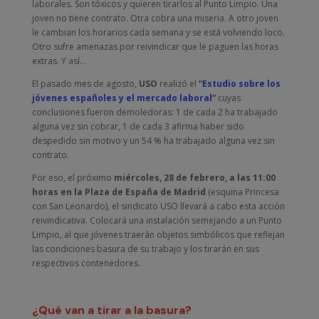
laborales. Son tóxicos y quieren tirarlos al Punto Limpio. Una
joven no tiene contrato. Otra cobra una miseria. A otro joven
le cambian los horarios cada semana y se está volviendo loco.
Otro sufre amenazas por reivindicar que le paguen las horas
extras. Y así…
El pasado mes de agosto,
USO
realizó el
“
Estudio sobre los
jóvenes españoles y el mercado laboral
”
cuyas
conclusiones fueron demoledoras: 1 de cada 2 ha trabajado
alguna vez sin cobrar, 1 de cada 3 afirma haber sido
despedido sin motivo y un 54 % ha trabajado alguna vez sin
contrato.
Por eso, el próximo
miércoles, 28 de febrero, a las 11:00
horas en la Plaza de España de Madrid
(esquina Princesa
con San Leonardo), el sindicato USO llevará a cabo esta acción
reivindicativa. Colocará una instalación semejando a un Punto
Limpio, al que jóvenes traerán objetos simbólicos que reflejan
las condiciones basura de su trabajo y los tirarán en sus
respectivos contenedores.
¿Qué van a tirar a la basura?