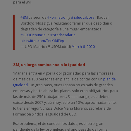
para el 8M.
#8M
La secr. de
#Formación
y
#SaludLaboral
, Raquel
Bordoy: "Nos sigue resultando familiar que despidan o
degraden de categoría a una mujer embarazada.
#USODenuncia
la
#brechasalarial
pic.twitter.com/TnrY64l9qc
— USO-Madrid (@USOMadrid)
March 6, 2020
8M, un largo camino hacia la igualdad
“Mañana entra en vigor la obligatoriedad para las empresas
de más de 150 personas en plantilla de contar con un
plan de
igualdad
. Un gran paso, pues España no es país de grandes
empresas y hasta ahora los planes solo eran obligatorios para
las de más de 250 trabajadores. Sin embargo, este deber
existe desde 2007 y, aún hoy, solo un 10%, aproximadamente,
lo tiene en vigor”, critica Dulce María Moreno, secretaria de
Formación Sindical e Igualdad de USO.
Ese problema, el de conocer los datos, es el otro gran
pendiente de la ley promulgada el año pasado de forma