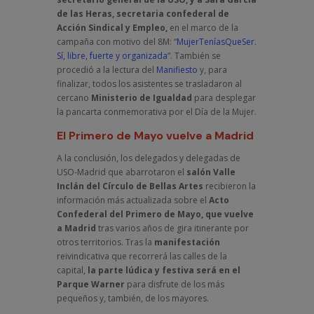
de las Heras, secretaria confederal de
Acción Sindical y Empleo,
en el marco de la
campaña con motivo del 8M: “
MujerTeníasQueSer.
Sí, libre, fuerte y organizada
”. También se
procedió a la lectura del
Manifiesto
y, para
finalizar, todos los asistentes se trasladaron al
cercano
Ministerio de Igualdad
para desplegar
la pancarta conmemorativa por el Día de la Mujer.
El Primero de Mayo vuelve a Madrid
A la conclusión, los delegados y delegadas de
USO-Madrid que abarrotaron el
salón Valle
Inclán del Círculo de Bellas Artes
recibieron la
información más actualizada sobre el
Acto
Confederal del Primero de Mayo, que vuelve
a Madrid
tras varios años de gira itinerante por
otros territorios. Tras la
manifestación
reivindicativa que recorrerá las calles de la
capital,
la parte lúdica y festiva será en el
Parque Warner
para disfrute de los más
pequeños y, también, de los mayores.