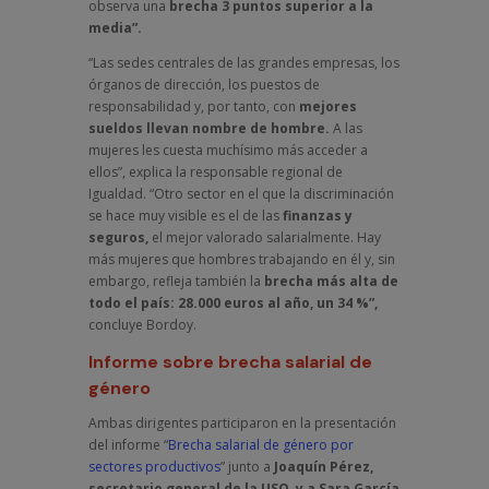
observa una
brecha 3 puntos superior a la
media”.
“Las sedes centrales de las grandes empresas, los
órganos de dirección, los puestos de
responsabilidad y, por tanto, con
mejores
sueldos llevan nombre de hombre.
A las
mujeres les cuesta muchísimo más acceder a
ellos”, explica la responsable regional de
Igualdad. “Otro sector en el que la discriminación
se hace muy visible es el de las
finanzas y
seguros,
el mejor valorado salarialmente. Hay
más mujeres que hombres trabajando en él y, sin
embargo, refleja también la
brecha más alta de
todo el país: 28.000 euros al año, un 34 %”,
concluye Bordoy.
Informe sobre brecha salarial de
género
Ambas dirigentes participaron en la presentación
del informe “
Brecha salarial de género por
sectores productivos
” junto a
Joaquín Pérez,
secretario general de la USO, y a Sara García