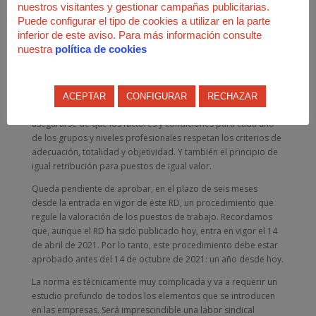
nuestros visitantes y gestionar campañas publicitarias.
más personas en plantilla estarán obligadas a tener un plan
Puede configurar el tipo de cookies a utilizar en la parte
inferior de este aviso. Para más información consulte
de igualdad.
nuestra
política de cookies
La trasparencia salarial en la negociación
colectiva para luchar contra la brecha
ACEPTAR
CONFIGURAR
RECHAZAR
Las mesas negociadoras de los convenios colectivos deberán
asegurarse de que los factores y condiciones para cada uno
de los grupos y niveles profesionales respetan los criterios de
adecuación, totalidad y objetividad. Y también el principio de
igual retribución para puestos de igual valor.
Queda pendiente de aprobar, en el plazo de seis meses
desde la entrada en vigor de este RD, un procedimiento que
regule la valoración de los puestos de trabajo. Recordamos
que, aunque el RD ha sido publicado hoy, entra en vigor el 14
de abril de 2021. Por lo tanto, este procedimiento debe estar
aprobado antes del 14 de octubre de 2021: un año desde hoy.
La norma es técnicamente muy complicada y va a requerir un
estudio profundo de todos los elementos que se introducen
en las empresas. Será imprescindible una labor sindical