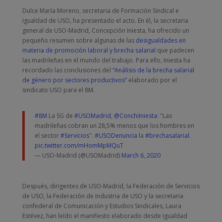
Dulce María Moreno, secretaria de Formación Sindical e
Igualdad de USO, ha presentado el acto. En él, la secretaria
general de USO-Madrid, Concepción Iniesta, ha ofrecido un
pequeño resumen sobre algunas de las
desigualdades en
materia de promoción laboral y brecha salarial
que padecen
las madrileñas en el mundo del trabajo. Para ello, Iniesta ha
recordado las conclusiones del
“Análisis de la brecha salarial
de género por sectores productivos”
elaborado por el
sindicato USO para el 8M.
#8M
La SG de
#USOMadrid
,
@ConchiIniesta
: "Las
madrileñas cobran un 28,5% menos que los hombres en
el sector
#Servicios
".
#USODenuncia
la
#brechasalarial
.
pic.twitter.com/mHomMpMQuT
— USO-Madrid (@USOMadrid)
March 6, 2020
Después, dirigentes de USO-Madrid, la Federación de Servicios
de USO, la Federación de Industria de USO y la secretaria
confederal de Comunicación y Estudios Sindicales, Laura
Estévez, han leído el manifiesto elaborado desde Igualdad