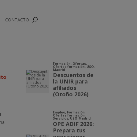
CONTACTO
ito
d-
ria