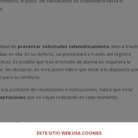
uerimiento, el plazo de subsanación se suspenderá hasta el
es
ilidad de
presentar solicitudes telemáticamente
, bien a travé
uidas en ella. En su defecto, se presentará a través del registro
licas. Es posible que tras el estado de alarma se requiriera la
me. No obstante, en este punto habrá que estar a lo dispuesto po
para su territorio.
 a la profusión de resoluciones e instrucciones, habrá que estar
daptaciones
que se vayan realizando en cada momento
ESTE SITIO WEB USA COOKIES