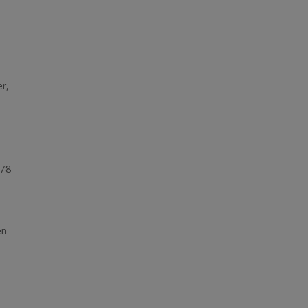
er
,
.
 78
en