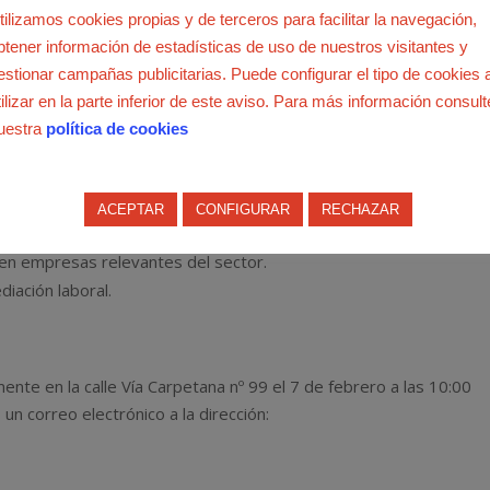
en Gestión de Tiendas
tilizamos cookies propias y de terceros para facilitar la navegación,
ción
,
Inmigración
btener información de estadísticas de uso de nuestros visitantes y
estionar campañas publicitarias. Puede configurar el tipo de cookies 
ción para la Integración Social de la Población Inmigrantes (OFICI
tilizar en la parte inferior de este aviso. Para más información consult
do en la Formación en Gestión de Tiendas destinado a las salidas
uestra
política de cookies
 dependiente y atención al cliente.
ACEPTAR
CONFIGURAR
RECHAZAR
 en empresas relevantes del sector.
iación laboral.
nte en la calle Vía Carpetana nº 99 el 7 de febrero a las 10:00
un correo electrónico a la dirección: