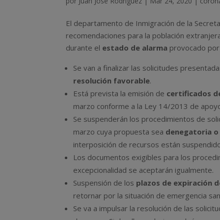
por
Juan José Rodríguez
|
Mar 24, 2020
|
coron
El departamento de Inmigración de la Secret
recomendaciones para la población extranjera
durante el
estado de alarma
provocado por
Se van a finalizar las solicitudes present
resolución favorable
.
Está prevista la emisión de
certificados d
marzo conforme a la Ley 14/2013 de apoy
Se suspenderán los procedimientos de solic
marzo cuya propuesta sea
denegatoria o
interposición de recursos están suspendid
Los documentos exigibles para los proced
excepcionalidad se aceptarán igualmente.
Suspensión de los
plazos de expiración d
retornar por la situación de emergencia san
Se va a impulsar la resolución de las solici