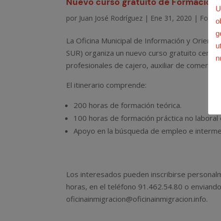
Nuevo curso gratuito de Formación 
U
por
Juan José Rodríguez
|
Ene 31, 2020
|
Forma
o
g
La Oficina Municipal de Información y Orienta
u
SUR) organiza un nuevo curso gratuito centra
n
profesionales de cajero, auxiliar de comercio,
El itinerario comprende:
200 horas de formación teórica.
100 horas de formación práctica no laboral
Apoyo en la búsqueda de empleo e intermed
Los interesados pueden inscribirse personalme
horas, en el teléfono 91.462.54.80 o enviando 
oficinainmigracion@oficinainmigracion.info.