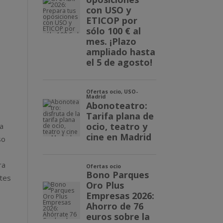
ra
so
ra
rtes