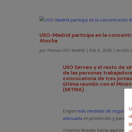
USO-Madrid participa en la concentra
Atocha
por
Prensa USO Madrid
|
Feb 9, 2026
|
Acción s
USO Serveo y el resto de si
de las personas trabajadora
convocatoria de tres jornad
última reunión con el
Minist
(MITMA)
U
Exigen
más medidas de seguridad 
o
adecuada
en protección y para gar
g
«Hemos llegado hasta aquí porqu
u