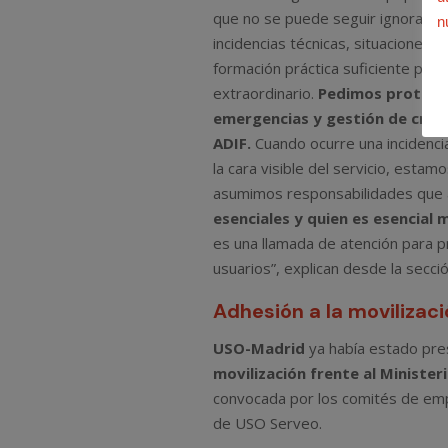
que no se puede seguir ignorando.
n
incidencias técnicas, situaciones 
formación práctica suficiente par
extraordinario.
Pedimos protocol
emergencias y gestión de crisis
ADIF.
Cuando ocurre una incidenci
la cara visible del servicio, est
asumimos responsabilidades que a
esenciales y quien es esencial
es una llamada de atención para p
usuarios”, explican desde la secci
Adhesión a la movilizaci
USO-Madrid
ya había estado pre
movilización frente al Ministe
convocada por los comités de empr
de USO Serveo.