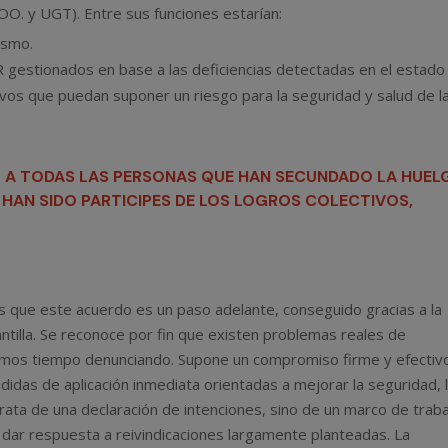
O. y UGT). Entre sus funciones estarían:
ismo.
IR gestionados en base a las deficiencias detectadas en el estado
ivos que puedan suponer un riesgo para la seguridad y salud de l
en A TODAS LAS PERSONAS QUE HAN SECUNDADO LA HUEL
Y HAN SIDO PARTICIPES DE LOS LOGROS COLECTIVOS,
s que este acuerdo es un paso adelante, conseguido gracias a la
antilla. Se reconoce por fin que existen problemas reales de
vamos tiempo denunciando. Supone un compromiso firme y efectiv
didas de aplicación inmediata orientadas a mejorar la seguridad, 
trata de una declaración de intenciones, sino de un marco de trab
 dar respuesta a reivindicaciones largamente planteadas. La