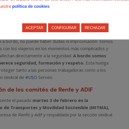
 El personal a bordo trabaja cada día con vibraciones,
uestra
política de cookies
de estrés y emergencias, sin protocolos claros ni
a afrontarlas con garantías. No estamos pidiendo nada
os de actuación, formación real en autoprotección,
ACEPTAR
CONFIGURAR
RECHAZAR
, y una coordinación efectiva entre Serveo, Renfe y
a a bordo, no puede haber dudas ni improvisación. Somos
amos con los viajeros en los momentos más complicados y
fectan directamente a la seguridad.
A bordo somos
 merece seguridad, formación y respeto.
Esta huelga
roteger tanto a las personas trabajadoras como a los
ón sindical de
#USO
Serveo.
ón de los comités de Renfe y ADIF
sente el pasado
martes 3 de febrero en la
rio de Transportes y Movilidad Sostenible (MITMA),
esa de Renfe y Adif y respaldada por la sección sindical