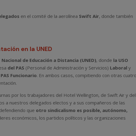
elegados
en el comité de la aerolínea
Swift Air
, donde también
ntación en la UNED
 Nacional de Educación a Distancia (UNED)
, donde
la USO
resa
del PAS
(Personal de Administración y Servicios)
Laboral
y
 PAS Funcionario
. En ambos casos, compitiendo con otras cuatr
ntación.
nas por los trabajadores del Hotel Wellington, de Swift Air y del
mos a nuestros delegados electos y a sus compañeros de las
r defendiendo que
otro sindicalismo es posible, autónomo,
eres económicos, los partidos políticos y las organizaciones