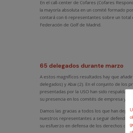
En el call-center de Cofares (Cofares Respon
la mayoría absoluta en un comité formado por 
contará con 6 representantes sobre un total 
Federación de Golf de Madrid.
65 delegados durante marzo
A estos magníficos resultados hay que añadir
delegados) y Abai (2). En el conjunto de los 
presentadas por la USO han sido respaldada
su presencia en los comités de empresa y jun
U
Damos las gracias a todos los que han depos
o
nuestros representantes a seguir defendiend
g
su esfuerzo en defensa de los derechos de l
u