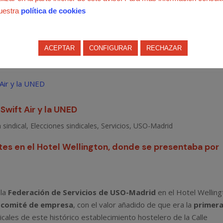
uestra
política de cookies
#DaElPaso
con la #USO
ACEPTAR
CONFIGURAR
RECHAZAR
Swift Air y la UNED
 sindical
,
Elecciones sindicales
,
Servicios
,
USO-Madrid
es en el Hotel Wellington, donde se presentaba por
 la
Federación de Servicios de
USO-Madrid
en el Hotel Wellin
l comité de empresa
, con el valor añadido de que era la
primer
icales de este histórico establecimiento hostelero de la Calle