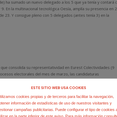
de) ha sumado un nuevo delegado a los 5 que ya tenía y contará 
9. En la multinacional tecnológica Oesía, amplía su presencia en 2
de 23. Y consigue pleno con 5 delegados (antes tenía 3) en la
 que consolida su representatividad en Eurest Colectividades (9
procesos electorales del mes de marzo, las candidaturas
s por los trabajadores con 65 delegados, aumentando notablem
tas de funcionarios.
ESTE SITIO WEB USA COOKIES
tilizamos cookies propias y de terceros para facilitar la navegación,
itado su confianza en las listas de USO-Madrid y animamos a
btener información de estadísticas de uso de nuestros visitantes y
o un modelo sindical independiente y autónomo con su dedicació
estionar campañas publicitarias. Puede configurar el tipo de cookies 
os trabajadores.
tilizar en la parte inferior de este aviso. Para más información consult