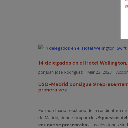
n
14 delegados en el Hotel Wellington, 
por
Juan José Rodríguez
|
Mar 23, 2023
|
Acción
USO-Madrid consigue 9 representant
primera vez
Extraordinario resultado de la candidatura de
de Madrid, donde ocupará los
9 puestos de
vez que se presentaba
a las elecciones sind