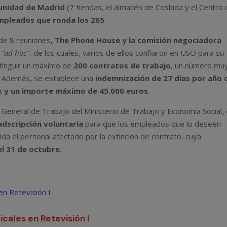
nidad de Madrid
(7 tiendas, el almacén de Coslada y el Centro
pleados que ronda los 265
.
 de 8 reuniones
, The Phone House y la comisión negociadora
s
“ad hoc”
, de los cuales, varios de ellos confiaron en USO para su
tinguir un máximo de
200 contratos de trabajo
, un número mu
a. Además, se establece una
indemnización de 27 días por año 
es y un importe máximo de 45.000 euros
.
n General de Trabajo del Ministerio de Trabajo y Economía Social,
adscripción voluntaria
para que los empleados que lo deseen
ida el personal afectado por la extinción de contrato, cuya
el 31 de octubre
.
cales en Retevisión I