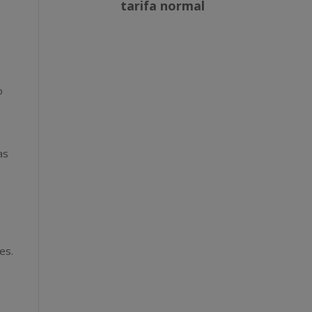
o
as
es.