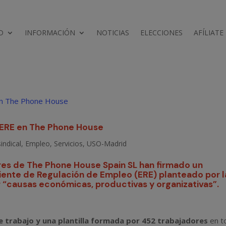
D
INFORMACIÓN
NOTICIAS
ELECCIONES
AFÍLIATE
 ERE en The Phone House
indical
,
Empleo
,
Servicios
,
USO-Madrid
res de The Phone House Spain SL han firmado un
iente de Regulación de Empleo (ERE) planteado por l
 “causas económicas, productivas y organizativas”.
e trabajo y una plantilla formada por 452 trabajadores
en t