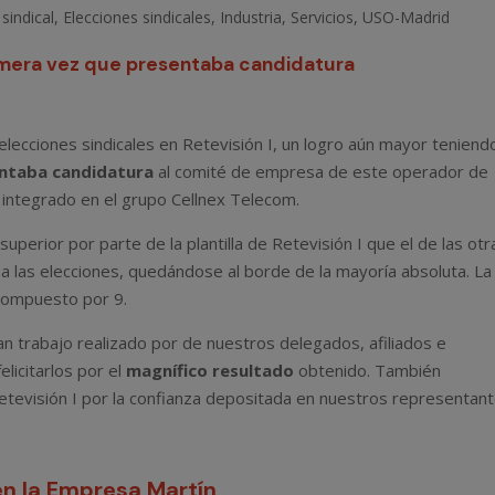
sindical
,
Elecciones sindicales
,
Industria
,
Servicios
,
USO-Madrid
imera vez que presentaba candidatura
elecciones sindicales en Retevisión I, un logro aún mayor teniend
entaba candidatura
al comité de empresa de este operador de
n integrado en el grupo Cellnex Telecom.
perior por parte de la plantilla de Retevisión I que el de las otr
a las elecciones, quedándose al borde de la mayoría absoluta. La
compuesto por 9.
n trabajo realizado por de nuestros delegados, afiliados e
elicitarlos por el
magnífico resultado
obtenido. También
tevisión I por la confianza depositada en nuestros representant
n la Empresa Martín