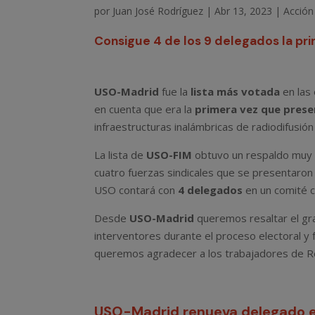
por
Juan José Rodríguez
|
Abr 13, 2023
|
Acción 
Consigue 4 de los 9 delegados la pr
USO-Madrid
fue la
lista más votada
en las 
en cuenta que era la
primera vez que pres
infraestructuras inalámbricas de radiodifusió
La lista de
USO-FIM
obtuvo un respaldo muy su
cuatro fuerzas sindicales que se presentaron 
USO contará con
4 delegados
en un comité 
Desde
USO-Madrid
queremos resaltar el gra
interventores durante el proceso electoral y f
queremos agradecer a los trabajadores de Re
USO-Madrid renueva delegado e