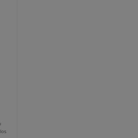
o
 los