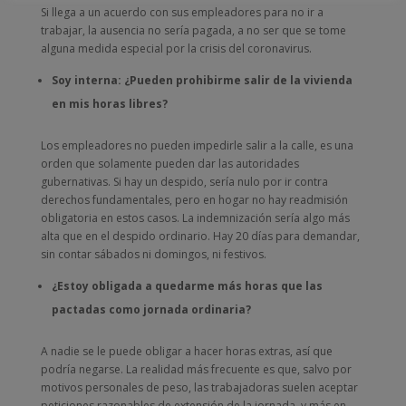
Si llega a un acuerdo con sus empleadores para no ir a
trabajar, la ausencia no sería pagada, a no ser que se tome
alguna medida especial por la crisis del coronavirus.
Soy interna: ¿Pueden prohibirme salir de la vivienda
en mis horas libres?
Los empleadores no pueden impedirle salir a la calle, es una
orden que solamente pueden dar las autoridades
gubernativas. Si hay un despido, sería nulo por ir contra
derechos fundamentales, pero en hogar no hay readmisión
obligatoria en estos casos. La indemnización sería algo más
alta que en el despido ordinario. Hay 20 días para demandar,
sin contar sábados ni domingos, ni festivos.
¿Estoy obligada a quedarme más horas que las
pactadas como jornada ordinaria?
A nadie se le puede obligar a hacer horas extras, así que
podría negarse. La realidad más frecuente es que, salvo por
motivos personales de peso, las trabajadoras suelen aceptar
peticiones razonables de extensión de la jornada, y más en