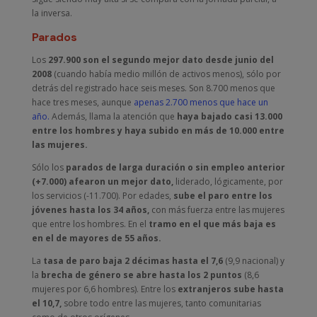
la inversa.
Parados
Los
297.900 son el segundo mejor dato desde junio del
2008
(cuando había medio millón de activos menos), sólo por
detrás del registrado hace seis meses. Son 8.700 menos que
hace tres meses, aunque
apenas 2.700 menos que hace un
año.
Además, llama la atención que
haya bajado casi 13.000
entre los hombres y haya subido en más de 10.000 entre
las mujeres.
Sólo los
parados de larga duración o sin empleo anterior
(+7.000) afearon un mejor dato,
liderado, lógicamente, por
los servicios (-11.700). Por edades,
sube el paro entre los
jóvenes hasta los 34 años,
con más fuerza entre las mujeres
que entre los hombres. En el
tramo en el que más baja es
en el de mayores de 55 años.
La
tasa de paro baja 2 décimas hasta el 7,6
(9,9 nacional) y
la
brecha de género se abre hasta los 2 puntos
(8,6
mujeres por 6,6 hombres). Entre los
extranjeros sube hasta
el 10,7,
sobre todo entre las mujeres, tanto comunitarias