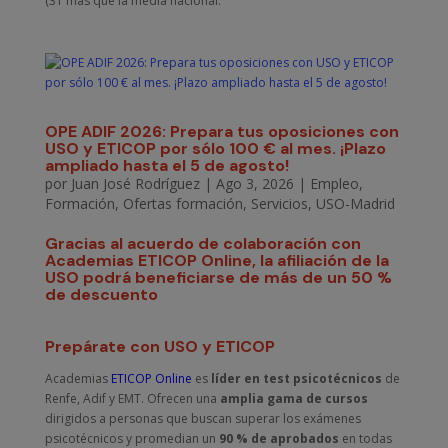
(31 más que la media nacional.
OPE ADIF 2026: Prepara tus oposiciones con
USO y ETICOP por sólo 100 € al mes. ¡Plazo
ampliado hasta el 5 de agosto!
por
Juan José Rodríguez
|
Ago 3, 2026
|
Empleo
,
Formación
,
Ofertas formación
,
Servicios
,
USO-Madrid
Gracias al acuerdo de colaboración con
Academias ETICOP Online, la afiliación de la
USO podrá beneficiarse de más de un 50 %
de descuento
Prepárate con USO y ETICOP
Academias
ETICOP Online
es
líder en test psicotécnicos
de
Renfe, Adif y EMT. Ofrecen una
amplia gama de cursos
dirigidos a personas que buscan superar los exámenes
psicotécnicos y promedian un
90 % de aprobados
en todas