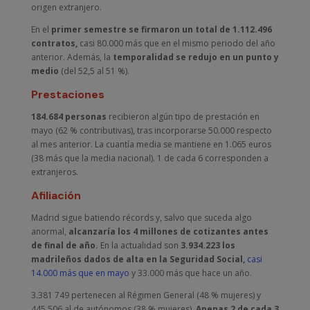
origen extranjero.
En el
primer semestre se firmaron un total de 1.112.496
contratos,
casi 80.000 más que en el mismo periodo del año
anterior. Además, la
temporalidad se redujo en un punto y
medio
(del 52,5 al 51 %).
Prestaciones
184.684 personas
recibieron algún tipo de prestación en
mayo (62 % contributivas), tras incorporarse 50.000 respecto
al mes anterior. La cuantía media se mantiene en 1.065 euros
(38 más que la media nacional). 1 de cada 6 corresponden a
extranjeros.
Afiliación
Madrid sigue batiendo récords y, salvo que suceda algo
anormal,
alcanzaría los 4 millones de cotizantes antes
de final de año.
En la actualidad son
3.934.223 los
madrileños dados de alta en la Seguridad Social,
casi
14.000 más que en mayo
y 33.000 más que hace un año.
3.381 749 pertenecen al Régimen General (48 % mujeres) y
445.506 al de autónomos (38 % mujeres).
Apenas 2 de cada 3