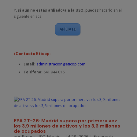
Y,
si aún no estás afiliado/a a la USO,
puedes hacerlo en el
siguiente enlace:
AFÍLIATE
ℹ️ Contacto Eticop:
Email:
administracion@eticop.com
Teléfono:
641 944 016
EPA 2T-26: Madrid supera por primera vez
los 3,9 millones de activos y los 3,6 millones
de ocupados
por
Prensa USO Madrid
|
Jul 28, 2026
|
Economía
,