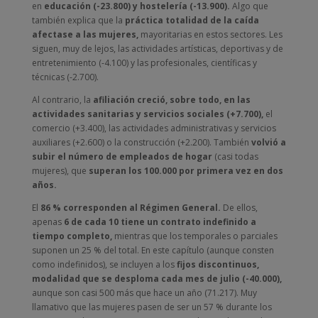
en
educación (-23.800) y hostelería (-13.900).
Algo que
también explica que la
práctica totalidad de la caída
afectase a las mujeres,
mayoritarias en estos sectores. Les
siguen, muy de lejos, las actividades artísticas, deportivas y de
entretenimiento (-4.100) y las profesionales, científicas y
técnicas (-2.700).
Al contrario, la
afiliación creció, sobre todo, en las
actividades sanitarias y servicios sociales (+7.700),
el
comercio (+3.400), las actividades administrativas y servicios
auxiliares (+2.600) o la construcción (+2.200). También
volvió a
subir el número de empleados de hogar
(casi todas
mujeres), que
superan los 100.000 por primera vez en dos
años.
El
86 % corresponden al Régimen General.
De ellos,
apenas
6 de cada 10 tiene un contrato indefinido a
tiempo completo,
mientras que los temporales o parciales
suponen un 25 % del total. En este capítulo (aunque consten
como indefinidos), se incluyen a los
fijos discontinuos,
modalidad que se desploma cada mes de julio (-40.000),
aunque son casi 500 más que hace un año (71.217). Muy
llamativo que las mujeres pasen de ser un 57 % durante los