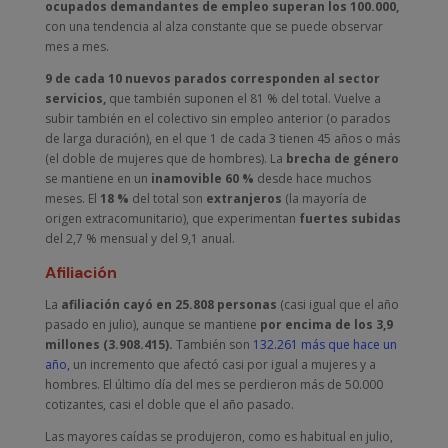
ocupados demandantes de empleo superan los 100.000,
con una tendencia al alza constante que se puede observar
mes a mes.
9 de cada 10 nuevos parados corresponden al sector
servicios,
que también suponen el 81 % del total. Vuelve a
subir también en el colectivo sin empleo anterior (o parados
de larga duración), en el que 1 de cada 3 tienen 45 años o más
(el doble de mujeres que de hombres). La
brecha de género
se mantiene en un
inamovible 60 %
desde hace muchos
meses. El
18 %
del total son
extranjeros
(la mayoría de
origen extracomunitario), que experimentan
fuertes subidas
del 2,7 % mensual y del 9,1 anual.
Afiliación
La
afiliación cayó en 25.808 personas
(casi igual que el año
pasado en julio), aunque se mantiene
por encima de los 3,9
millones (3.908.415).
También son
132.261 más que hace un
año,
un incremento que afectó casi por igual a mujeres y a
hombres. El último día del mes se perdieron más de 50.000
cotizantes, casi el doble que el año pasado.
Las mayores caídas se produjeron, como es habitual en julio,