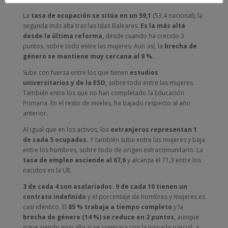
La
tasa de ocupación se sitúa en un 59,1
(53,4 nacional), la
segunda más alta tras las Islas Baleares.
Es la más alta
desde la última reforma,
desde cuando ha crecido 3
puntos, sobre todo entre las mujeres. Aun así, la
brecha de
género se mantiene muy cercana al 9 %.
Sube con fuerza entre los que tienen
estudios
universitarios y de la ESO,
sobre todo entre las mujeres.
También entre los que no han completado la Educación
Primaria. En el resto de niveles, ha bajado respecto al año
anterior.
Al igual que en los activos, los
extranjeros representan 1
de cada 5 ocupados.
Y también sube entre las mujeres y baja
entre los hombres, sobre todo de origen extracomunitario. La
tasa de empleo asciende al 67,6
y alcanza el 71,3 entre los
nacidos en la UE.
3 de cada 4 son asalariados. 9 de cada 10 tienen un
contrato indefinido
y el porcentaje de hombres y mujeres es
casi idéntico. El
85 % trabaja a tiempo completo
y la
brecha de género (14 %) se reduce en 2 puntos,
aunque
sigue siendo muy alta si se compara con la jornada parcial, a