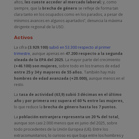
altos,
les cueste acceder al mercado laboral;
y, como
siempre, que la
brecha de género
se refleje de forma tan
clara tanto en los ocupados como en los parados, a pesar de
mínimos avances en algunos apartados”, denuncia la máxima
dirigente regional de la USO.
Activos
La cifra
(3.929.100)
subió en 53.300 respecto al primer
trimestre
, aunque apenas en
47.200 respecto a la segunda
oleada de la EPA del 2025.
La mayor parte del crecimiento
(+46.100) son mujeres,
sobre todo en los tramos de edad
entre 25 y 34 y mayores de 55 años.
También hay más
hombres de edad avanzada (+20.000),
aunque menos en el
resto.
La
tasa de actividad (63,9) subió 3 décimas en el último
año
y
por primera vez supera el 60 % entre las mujeres,
lo que reduce la
brecha de género hasta los 7 puntos.
La
población extranjera representa un 20 % del total,
aunque son casi 2.000 menos que en junio del 2025, sobre
todo procedentes de la Unión Europea (UE). Entre los
extracomunitarios, lo curioso es que baja entre los hombres y