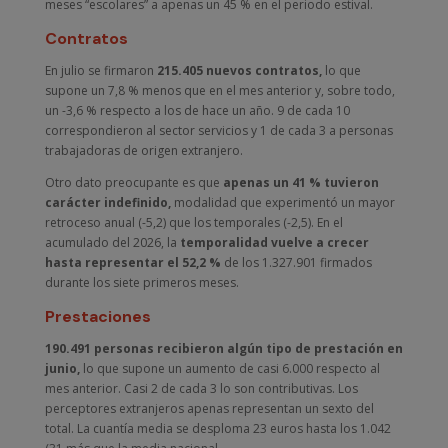
meses “escolares” a apenas un 45 % en el periodo estival.
Contratos
En julio se firmaron
215.405 nuevos contratos,
lo que
supone un 7,8 % menos que en el mes anterior y, sobre todo,
un -3,6 % respecto a los de hace un año. 9 de cada 10
correspondieron al sector servicios y 1 de cada 3 a personas
trabajadoras de origen extranjero.
Otro dato preocupante es que
apenas un 41 % tuvieron
carácter indefinido,
modalidad que experimentó un mayor
retroceso anual (-5,2) que los temporales (-2,5). En el
acumulado del 2026, la
temporalidad vuelve a crecer
hasta representar el 52,2 %
de los 1.327.901 firmados
durante los siete primeros meses.
Prestaciones
190.491 personas recibieron algún tipo de prestación en
junio,
lo que supone un aumento de casi 6.000 respecto al
mes anterior. Casi 2 de cada 3 lo son contributivas. Los
perceptores extranjeros apenas representan un sexto del
total. La cuantía media se desploma 23 euros hasta los 1.042