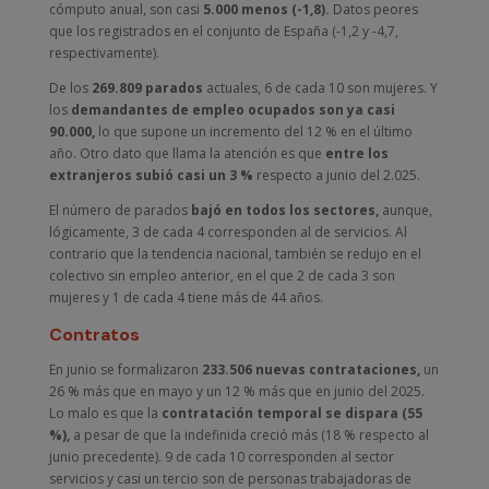
cómputo anual, son casi
5.000 menos (-1,8).
Datos peores
que los registrados en el conjunto de España (-1,2 y -4,7,
respectivamente).
De los
269.809 parados
actuales, 6 de cada 10 son mujeres. Y
los
demandantes de empleo ocupados son ya casi
90.000,
lo que supone un incremento del 12 % en el último
año. Otro dato que llama la atención es que
entre los
extranjeros subió casi un 3 %
respecto a junio del 2.025.
El número de parados
bajó en todos los sectores,
aunque,
lógicamente, 3 de cada 4 corresponden al de servicios. Al
contrario que la tendencia nacional, también se redujo en el
colectivo sin empleo anterior, en el que 2 de cada 3 son
mujeres y 1 de cada 4 tiene más de 44 años.
Contratos
En junio se formalizaron
233.506 nuevas contrataciones,
un
26 % más que en mayo y un 12 % más que en junio del 2025.
Lo malo es que la
contratación temporal se dispara (55
%),
a pesar de que la indefinida creció más (18 % respecto al
junio precedente). 9 de cada 10 corresponden al sector
servicios y casi un tercio son de personas trabajadoras de