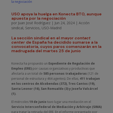
USO apoya la huelga en Konecta BTO, aunque
apuesta por la negociación
por
Juan José Rodríguez
|
Jun 24, 2024
|
Acción
sindical
,
Servicios
,
USO-Madrid
La sección sindical en el mayor
contact
center
de España ha decidido sumarse a la
convocatoria, cuyos paros comenzarán en la
madrugada del martes 25 de junio
Konecta ha propuesto un
Expediente de Regulación de
Empleo (ERE)
por causas organizativas y productivas que
afectaría a un total de
585 personas trabajadoras
(121 de
personal de estructura y 464 agentes). De ellas,
411 trabajan
en los centros de Alcobendas (372), Tres Cantos (19),
Santa Leonor (16), San Romualdo (3) y Josefa Valcárcel
(1).
El miércoles
19 de junio
tuvo lugar una mediación en el
Servicio Interconfederal de Mediación y Arbitraje (SIMA)
para tratar la retirada del ERE. En el informe presentado por