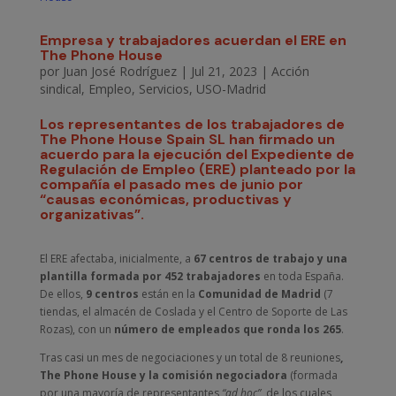
Empresa y trabajadores acuerdan el ERE en
The Phone House
por
Juan José Rodríguez
|
Jul 21, 2023
|
Acción
sindical
,
Empleo
,
Servicios
,
USO-Madrid
Los representantes de los trabajadores de
The Phone House Spain SL han firmado un
acuerdo para la ejecución del Expediente de
Regulación de Empleo (ERE) planteado por la
compañía el pasado mes de junio por
“causas económicas, productivas y
organizativas”.
El ERE afectaba, inicialmente, a
67 centros de trabajo y una
plantilla formada por 452 trabajadores
en toda España.
De ellos,
9 centros
están en la
Comunidad de Madrid
(7
tiendas, el almacén de Coslada y el Centro de Soporte de Las
Rozas), con un
número de empleados que ronda los 265
.
Tras casi un mes de negociaciones y un total de 8 reuniones
,
The Phone House y la comisión negociadora
(formada
por una mayoría de representantes
“ad hoc”
, de los cuales,