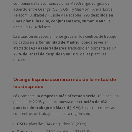
compañía de telecomunicaciones MásOrange, surgida del
acuerdo entre Orange (OSP y OSFI) y MásMóvil (Xfera, Lorca
Telecom, Euskaltel y R Cable y Telecable):
795 despidos en
unas plantillas que, conjuntamente, suman 4.607
. Es
decir, un 17 % del total.
La situación es especialmente grave en los centros de trabajo
ubicados en la
Comunidad de Madrid
, donde se verían
afectados
627 asalariadas/os
: traducido en porcentajes, un
79 % del total de despidos
y un 18 % de las plantillas
(3.499).
Orange España asumiría más de la mitad de
los despidos
Lógicamente,
la empresa más afectada sería OSP
, con una
plantilla de 2.295 y una propuesta de
extinción de 432
puestos de trabajo en Madrid
(19 %). Las otras empresas
con centros de trabajo en nuestra región son:
OSFI
> plantilla: 134 / despidos: 31 (23 %)
Xfera
> plantilla: 930 / despidos: 138 (15 %)