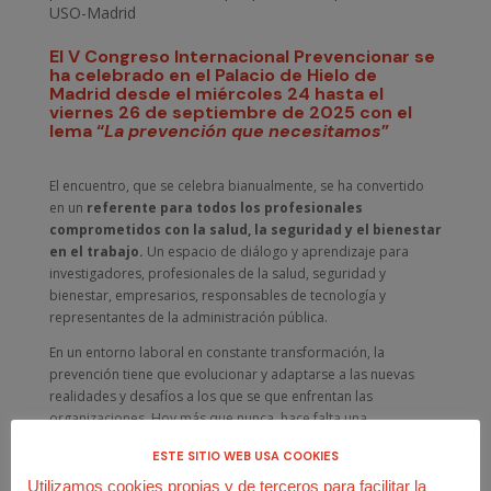
USO-Madrid
El V Congreso Internacional Prevencionar se
ha celebrado en el Palacio de Hielo de
Madrid desde el miércoles 24 hasta el
viernes 26 de septiembre de 2025 con el
lema “
La prevención que necesitamos
”
El encuentro, que se celebra bianualmente, se ha convertido
en un
referente para todos los profesionales
comprometidos con la salud, la seguridad y el bienestar
en el trabajo.
Un espacio de diálogo y aprendizaje para
investigadores, profesionales de la salud, seguridad y
bienestar, empresarios, responsables de tecnología y
representantes de la administración pública.
En un entorno laboral en constante transformación, la
prevención tiene que evolucionar y adaptarse a las nuevas
realidades y desafíos a los que se que enfrentan las
organizaciones. Hoy más que nunca, hace falta una
prevención proactiva, inclusiva y alineada con las
ESTE SITIO WEB USA COOKIES
tendencias emergentes
que definirán el futuro del trabajo.
Utilizamos cookies propias y de terceros para facilitar la