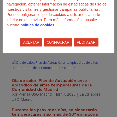
En la presente edición, se han abordado a través de
navegación, obtener información de estadísticas de uso de
conferencias magistrales, mesas redondas, talleres y una zona
nuestros visitantes y gestionar campañas publicitarias.
de exposición las nuevas tendencias en prevención, entre las
Puede configurar el tipo de cookies a utilizar en la parte
que destacan
Inteligencia Artificial (IA), b
ienestar
inferior de este aviso. Para más información consulte
emocional y salud mental, s
ostenibilidad y prevención
nuestra
política de cookies
ambiental, t
ransformación digital y trabajo híbrido o
c
ultura organizacional y liderazgo inclusivo.
ACEPTAR
CONFIGURAR
RECHAZAR
Home – Congreso Prevencionar 2025
Ola de calor: Plan de Actuación ante
episodios de altas temperaturas de la
Comunidad de Madrid
por
Prensa USO Madrid
|
Jul 17, 2025
|
Salud laboral
,
USO-Madrid
Durante los próximos días, se alcanzarán
temperaturas máximas de 36º en la zona