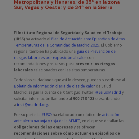
Metropolitana y Henares; de 35º en la zona
Sur, Vegas y Oeste; y de 34º en la Sierra
El
Instituto Regional de Seguridad y Salud en el Trabajo
(IRSS)
ha activado el
Plan de Actuación ante Episodios de Altas
Temperaturas de la Comunidad de Madrid 2025
. El Gobierno
regional también ha publicado una
guía de Prevención de
riesgos laborales por exposición al calor
con
recomendaciones y recursos para
prevenir los riesgos
laborales
relacionados con las altas temperaturas.
Todos los ciudadanos que así lo deseen, pueden suscribirse al
Boletín de información diaria de olas de calor
de Salud
Madrid, seguir la cuenta de X (antiguo Twitter)
@SaludMadrid
y
solicitar información llamando al
900 713 123
o escribiendo
a
irsst@madrid.org
.
Por su parte, la
#USO
ha elaborado un díptico de
actuación
ante alerta naranja y roja de la AEMET
, en el que se detallan las
obligaciones de las empresas
y se ofrecen
recomendaciones sobre cómo actuar en episodios de