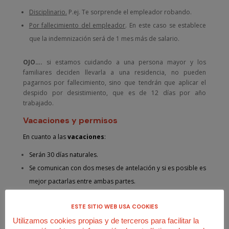
Disciplinario.
P.ej. Te sorprende el empleador robando.
Por fallecimiento del empleador
. En este caso se establece
que la indemnización será de 1 mes más de salario.
OJO….
si estamos cuidando a una persona mayor y los
familiares deciden llevarla a una residencia, no pueden
pagarnos por fallecimiento, sino que tendrán que aplicar el
despido por desistimiento, que es de 12 días por año
trabajado.
Vacaciones y permisos
En cuanto a las
vacaciones
:
Serán 30 días naturales.
Se comunican con dos meses de antelación y si es posible es
mejor pactarlas entre ambas partes.
Las internas no tienen por qué estar en el domicilio durante
ESTE SITIO WEB USA COOKIES
el mes de vacaciones.
Utilizamos cookies propias y de terceros para facilitar la
Desplazase a trabajar a la residencia de vacaciones familiar