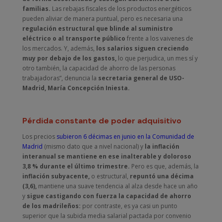
familias.
Las rebajas fiscales de los productos energéticos
pueden aliviar de manera puntual, pero es necesaria una
regulación estructural que blinde al suministro
eléctrico o al transporte público
frente a los vaivenes de
los mercados. Y, además,
los salarios siguen creciendo
muy por debajo de los gastos,
lo que perjudica, un mes sí y
otro también, la capacidad de ahorro de las personas
trabajadoras”, denuncia la
secretaria general de USO-
Madrid, María Concepción Iniesta.
Pérdida constante de poder adquisitivo
Los precios
subieron 6 décimas en junio en la Comunidad de
Madrid
(mismo dato que a nivel nacional) y
la inflación
interanual se mantiene en ese inalterable y doloroso
3,8 % durante el último trimestre.
Pero es que, además, la
inflación subyacente,
o estructural,
repuntó una décima
(3,6),
mantiene una suave tendencia al alza desde hace un año
y
sigue castigando con fuerza la capacidad de ahorro
de los madrileños:
por contraste, es ya casi un punto
superior que la subida media salarial pactada por convenio