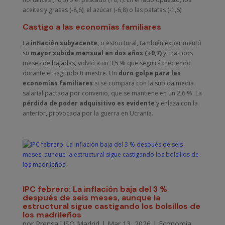
aceites y grasas (-8,6), el azúcar (-6,8) o las patatas (-1,6).
Castigo a las economías familiares
La
inflación subyacente,
o estructural, también experimentó
su
mayor subida mensual en dos años (+0,7)
y, tras dos
meses de bajadas, volvió a un 3,5 % que seguirá creciendo
durante el segundo trimestre. Un
duro golpe para las
economías familiares
si se compara con la subida media
salarial pactada por convenio, que se mantiene en un 2,6 %. La
pérdida de poder adquisitivo es evidente
y enlaza con la
anterior, provocada por la guerra en Ucrania.
IPC febrero: La inflación baja del 3 %
después de seis meses, aunque la
estructural sigue castigando los bolsillos de
los madrileños
por
Prensa USO Madrid
|
Mar 13, 2026
|
Economía
,