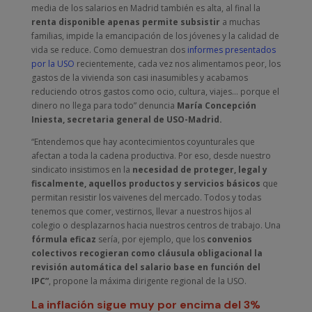
media de los salarios en Madrid también es alta, al final la
renta disponible apenas permite subsistir
a muchas
familias, impide la emancipación de los jóvenes y la calidad de
vida se reduce. Como demuestran dos
informes presentados
por la USO
recientemente, cada vez nos alimentamos peor, los
gastos de la vivienda son casi inasumibles y acabamos
reduciendo otros gastos como ocio, cultura, viajes… porque el
dinero no llega para todo” denuncia
María Concepción
Iniesta, secretaria general de USO-Madrid.
“Entendemos que hay acontecimientos coyunturales que
afectan a toda la cadena productiva. Por eso, desde nuestro
sindicato insistimos en la
necesidad de proteger, legal y
fiscalmente, aquellos productos y servicios básicos
que
permitan resistir los vaivenes del mercado. Todos y todas
tenemos que comer, vestirnos, llevar a nuestros hijos al
colegio o desplazarnos hacia nuestros centros de trabajo. Una
fórmula eficaz
sería, por ejemplo, que los
convenios
colectivos recogieran como cláusula obligacional la
revisión automática del salario base en función del
IPC”
, propone la máxima dirigente regional de la USO.
La inflación sigue muy por encima del 3%