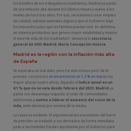
los bolsillos de los trabajadores madrileños. Madrid ya partía
de una inflación alta durante los últimos meses y vuelve a los
niveles de hace tres años. Por eso, necesitamos crear empleo
de calidad, subidas salariales dignas y que el Gobierno baje
los impuestos para que las familias puedan vivir. En definitiva,
un sistema productivo que genere mayor estabilidad y mejore
el nivel de vida de los madrileños”, denuncia la
secretaria
general de USO-Madrid, María Concepción Iniesta.
Madrid es la región con la inflación más alta
de España
Se esperaba un mal dato, pero ha sido incluso peor de lo
previsto. Los precios
se encarecieron un 1,3 % en marzo
(su
mayor alza en cuatro años), dejando el
índice anual en un
4,1 % que no se veía desde febrero del 2023.
Madrid
ya
partía con desventaja respecto al resto de comunidades
autónomas y
vuelve a liderar el aumento del coste de la
vida,
siete décimas por encima de la media.
La causa es evidente. El exponencial encarecimiento del barril
de petróleo se trasladó a sus derivados de forma inmediata
pese a las medidas fiscales aprobadas por el Gobierno para