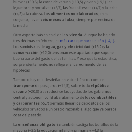
huevos (+30,8), la carne de vacuno (+13,5) y ovino (+9,1), las
legumbres y hortalizas (+8,7), las frutas frescas (+4,7) y la leche
(+4,3) a la cabeza. Los
alimentos no elaborados
, en su
conjunto, llevan
seis meses al alza,
siempre por encima de
la media.
Otro aspecto básico es el de la
vivienda.
Aunque ha bajado
tres décimas en febrero, es
más cara que hace un año (+4,1)
.
Los suministros de
agua, gas y electricidad
(+13,2) y la
conservación
(+12,0) tensionan este apartado que supone
buena parte del gasto de las familias. Y eso que la estadística,
sorprendentemente, no refleja el encarecimiento de las
hipotecas.
Tampoco hay que desdeñar servicios básicos como el
transporte
de pasajeros (+14,5), sobre todo el
público
urbano
(+20,8) tras reducirse las ayudas de los gobiernos
central y autonómico. El abaratamiento de los
combustibles
y carburantes
(-5,7) permitió llenar los depósitos de los
vehículos privados a un precio razonable, algo que ya parece
cosa del pasado.
La
enseñanza obligatoria
también castiga los bolsillos de la
mayoría (+3,5 la educación infantil y primaria y +4,3 la