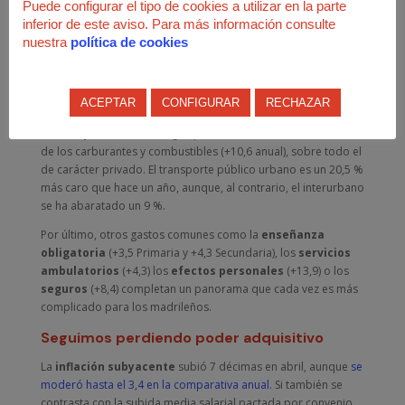
Puede configurar el tipo de cookies a utilizar en la parte
mes, lideran la subida las legumbres y hortalizas (+5,3 mensual
inferior de este aviso. Para más información consulte
y +12,9 anual). Respecto a abril del 2025, siguen muy por
nuestra
política de cookies
encima del índice general los huevos (+16,3); las carnes de
vacuno (+12,4) y ovino (+8,1); el pescado fresco y congelado
(+9,9); o las frutas (+4,2). En negativo, sólo los aceites y grasas
ACEPTAR
CONFIGURAR
RECHAZAR
(-3,6) y el azúcar (-5,2).
El
transporte
también sigue penalizando debido a la subida
de los carburantes y combustibles (+10,6 anual), sobre todo el
de carácter privado. El transporte público urbano es un 20,5 %
más caro que hace un año, aunque, al contrario, el interurbano
se ha abaratado un 9 %.
Por último, otros gastos comunes como la
enseñanza
obligatoria
(+3,5 Primaria y +4,3 Secundaria), los
servicios
ambulatorios
(+4,3) los
efectos personales
(+13,9) o los
seguros
(+8,4) completan un panorama que cada vez es más
complicado para los madrileños.
Seguimos perdiendo poder adquisitivo
La
inflación subyacente
subió 7 décimas en abril, aunque
se
moderó hasta el 3,4 en la comparativa anual.
Si también se
contrasta con la subida media salarial pactada por convenio