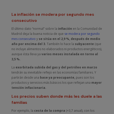
La inflación se modera por segundo mes
consecutivo
El último dato “normal” sobre la
inflación
en la Comunidad de
Madrid deja la buena noticia de que
se modera por segundo
mes consecutivo
y
se sitúa en el 2,9 %, después de medio
año por encima del 3.
También lo hace la
subyacente
(que
no incluye alimentos no elaborados ni productos energéticos),
aunque ésta lleva ya
varios meses instalada en torno al
3,5 %.
La
exorbitada subida del gas y del petróleo en marzo
tendrán su inevitable reflejo en las economías familiares. Y
partirán desde una
base ya preocupante,
pues son los
productos y servicios más básicos los que reflejan una
mayor
tensión inflacionaria.
Los precios suben donde más les duele a las
familias
Por ejemplo, la
cesta de la compra
(+3,7 anual), con los