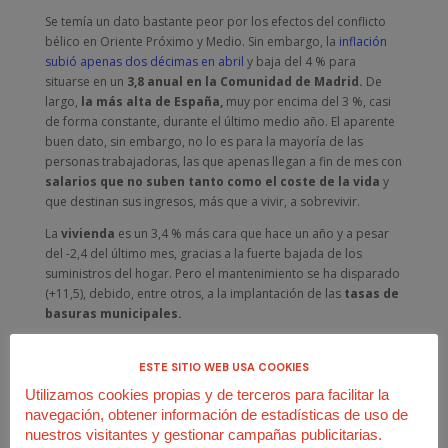
Se temía un dato bastante peor por los efectos del conflicto
bélico en Oriente Próximo y Medio. Sin embargo, la
inflación
subió apenas dos décimas en abril
y baja del 4 % para
situarse en un
3,8 anual en la Comunidad de Madrid.
De
largo,
la más alta de España,
muy por encima del 3 %, casi
de forma constante, durante el último medio año. El aparente
buen dato, sin embargo, no lo es para la mayoría de las
personas trabajadoras, las que apenas llegan a fin de mes con
salarios que no suben tanto como el coste de la vida
y
que destinan sus ingresos, más que a vivir, a sobrevivir.
La
vivienda
es un 3,4 % más cara que hace un año y a pesar
del -2,4 del último mes, gracias a la fuerte bajada de los
suministros del hogar. Pero el mantenimiento se ha disparado
(+11,5), debido, entre otros, a la implantación de las
tasas de
basuras municipales.
Cesta de la compra y transportes lideran la
ESTE SITIO WEB USA COOKIES
escalada de precios
Utilizamos cookies propias y de terceros para facilitar la
Los
alimentos
apenas subieron una décima en abril, pero
navegación, obtener información de estadísticas de uso de
también son un 3,3 % más caros que hace un año y una
nuestros visitantes y gestionar campañas publicitarias.
insoportable escalada del 25 %
en el último lustro. Este