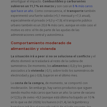
amortiguar el impacto.
Combustibles y carburantes
subieron un 11,7 % en marzo
y son casi un
8 % más caros
que hace un año
. Como consecuencia, el
transporte
también
experimentó una fuerte subida (+5,1 mensual y +7,3 anual),
especialmente el privado (+9,3 y +7,9); el transporte público
urbano también es un 20,6 % más caro, aunque en este caso el
motivo es otro: el fin de parte de las ayudas de las
administraciones central y autonómica.
Comportamiento moderado de
alimentación y vivienda
La situación irá a peor si no se soluciona el conflicto
y el
efecto dominó se trasladará al resto de la cadena de
suministros. De momento, los
alimentos
(-0,2) y los gastos
asociados a la
vivienda
(-0,1), sobre todo los suministros de
electricidad y gas (-0,8), bajaron en el último mes.
La
cesta de la compra,
de momento, se comportó con
moderación. Sin embargo, hay varios productos que siguen
siendo mucho más caros que hace un año: la carne de vacuno
(+12,5) y de ovino +9,3 (aunque está última ha bajado un 10 %
en lo que va del 2026); los huevos (+21,4), las legumbres y
hortalizas (+8,3) o el pescado (+6,1). En el lado opuesto, los