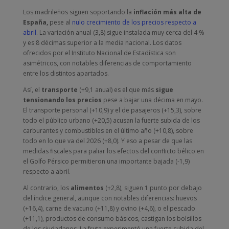
Los madrileños siguen soportando la
inflación más alta de
España,
pese al
nulo crecimiento de los precios respecto a
abril
. La variación anual (3,8) sigue instalada muy cerca del 4 %
y es 8 décimas superior a la media nacional. Los datos
ofrecidos por el Instituto Nacional de Estadística son
asimétricos, con notables diferencias de comportamiento
entre los distintos apartados.
Así, el
transporte
(+9,1 anual) es el que más
sigue
tensionando los precios
pese a bajar una décima en mayo.
El transporte personal (+10,9) y el de pasajeros (+15,3), sobre
todo el público urbano (+20,5) acusan la fuerte subida de los
carburantes y combustibles en el último año (+10,8), sobre
todo en lo que va del 2026 (+8,0). Y eso a pesar de que las
medidas fiscales para paliar los efectos del conflicto bélico en
el Golfo Pérsico permitieron una importante bajada (-1,9)
respecto a abril.
Al contrario, los
alimentos
(+2,8), siguen 1 punto por debajo
del índice general, aunque con notables diferencias: huevos
(+16,4), carne de vacuno (+11,8) y ovino (+4,6), o el pescado
(+11,1), productos de consumo básicos, castigan los bolsillos
de los ciudadanos. La fruta experimentó una fuerte subida del