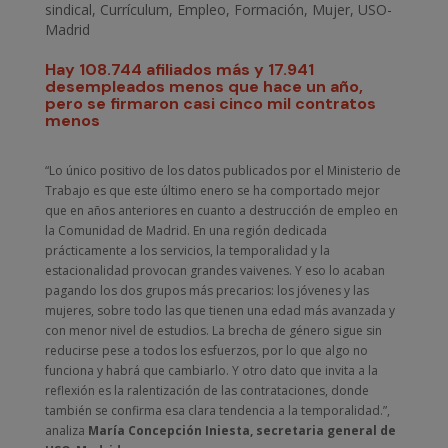
sindical
,
Currículum
,
Empleo
,
Formación
,
Mujer
,
USO-
Madrid
Hay 108.744 afiliados más y 17.941
desempleados menos que hace un año,
pero se firmaron casi cinco mil contratos
menos
“Lo único positivo de los datos publicados por el Ministerio de
Trabajo es que este último enero se ha comportado mejor
que en años anteriores en cuanto a destrucción de empleo en
la Comunidad de Madrid. En una región dedicada
prácticamente a los servicios, la temporalidad y la
estacionalidad provocan grandes vaivenes. Y eso lo acaban
pagando los dos grupos más precarios: los jóvenes y las
mujeres, sobre todo las que tienen una edad más avanzada y
con menor nivel de estudios. La brecha de género sigue sin
reducirse pese a todos los esfuerzos, por lo que algo no
funciona y habrá que cambiarlo. Y otro dato que invita a la
reflexión es la ralentización de las contrataciones, donde
también se confirma esa clara tendencia a la temporalidad.”,
analiza
María Concepción Iniesta, secretaria general de