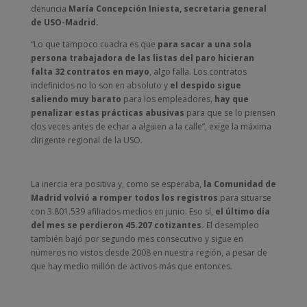
denuncia
María Concepción Iniesta, secretaria general
de USO-Madrid.
“Lo que tampoco cuadra es que
para sacar a una sola
persona trabajadora de las listas del paro hicieran
falta 32 contratos en mayo
, algo falla. Los contratos
indefinidos no lo son en absoluto y
el despido sigue
saliendo muy barato
para los empleadores,
hay que
penalizar estas prácticas abusivas
para que se lo piensen
dos veces antes de echar a alguien a la calle”, exige la máxima
dirigente regional de la USO.
La inercia era positiva y, como se esperaba,
la Comunidad de
Madrid volvió a romper todos los registros
para situarse
con 3.801.539 afiliados medios en junio. Eso sí,
el último día
del mes se perdieron 45.207 cotizantes.
El desempleo
también bajó por segundo mes consecutivo y sigue en
números no vistos desde 2008 en nuestra región, a pesar de
que hay medio millón de activos más que entonces.