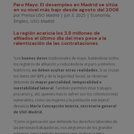
Paro Mayo: El desempleo en Madrid se sitúa
en su nivel más bajo desde agosto del 2008
por
Prensa USO Madrid
|
Jun 3, 2025
|
Economía
,
Empleo
,
USO-Madrid
La región acaricia los 3,8 millones de
afiliados el último día del mes pese a la
ralentización de las contrataciones
“Los
buenos datos
tradicionales de mayo, batiéndose todos
los registros de afiliación y reduciéndose el paro a mínimos
históricos,
no deben ocultar otras realidades.
Si se cruzan
los datos del SEPE y de la Seguridad Social, se observan
síntomas de
mayor parcialidad, temporalidad e
inestabilidad laboral
. También permiten intuir trabajos
precarios y, ahí, quienes más lo sufren son los colectivos más
vulnerables, como las mujeres y la población extranjera”,
denuncia
María Concepción Iniesta, secretaria general
de USO-Madrid.
“Como organización que defiende los derechos laborales de
las personas trabajadoras, nos alegramos de los grandes
números, pero también tenemos que analizar la letra