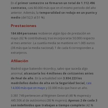
En el
primer semestre se firmaron un total de 1.112.496
contratos,
casi 80.000 más que en el mismo periodo del año
anterior. Además, la
temporalidad se redujo en un punto y
medio
(del 52,5 al 51 %).
Prestaciones
184.684 personas
recibieron algún tipo de prestación en
mayo (62 % contributivas), tras incorporarse 50.000 respecto
al mes anterior. La cuantía media se mantiene en 1.065 euros
(38 más que la media nacional). 1 de cada 6 corresponden a
extranjeros.
Afiliación
Madrid sigue batiendo récords y, salvo que suceda algo
anormal,
alcanzaría los 4 millones de cotizantes antes
de final de año.
En la actualidad son
3.934.223 los
madrileños dados de alta en la Seguridad Social,
casi
14.000 más que en mayo
y 33.000 más que hace un año.
3.381 749 pertenecen al Régimen General (48 % mujeres) y
445.506 al de autónomos (38 % mujeres).
Apenas 2 de cada 3
son indefinidos que trabajan a tiempo completo
(42 %