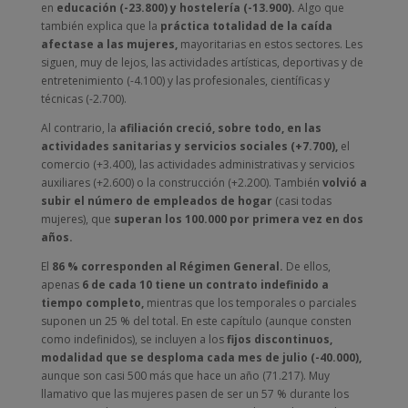
en
educación (-23.800) y hostelería (-13.900).
Algo que
también explica que la
práctica totalidad de la caída
afectase a las mujeres,
mayoritarias en estos sectores. Les
siguen, muy de lejos, las actividades artísticas, deportivas y de
entretenimiento (-4.100) y las profesionales, científicas y
técnicas (-2.700).
Al contrario, la
afiliación creció, sobre todo, en las
actividades sanitarias y servicios sociales (+7.700),
el
comercio (+3.400), las actividades administrativas y servicios
auxiliares (+2.600) o la construcción (+2.200). También
volvió a
subir el número de empleados de hogar
(casi todas
mujeres), que
superan los 100.000 por primera vez en dos
años.
El
86 % corresponden al Régimen General.
De ellos,
apenas
6 de cada 10 tiene un contrato indefinido a
tiempo completo,
mientras que los temporales o parciales
suponen un 25 % del total. En este capítulo (aunque consten
como indefinidos), se incluyen a los
fijos discontinuos,
modalidad que se desploma cada mes de julio (-40.000),
aunque son casi 500 más que hace un año (71.217). Muy
llamativo que las mujeres pasen de ser un 57 % durante los