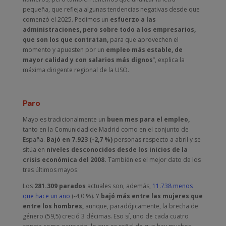
pequeña, que refleja algunas tendencias negativas desde que
comenzó el 2025. Pedimos un
esfuerzo a las
administraciones, pero sobre todo a los empresarios,
que son los que contratan,
para que aprovechen el
momento y apuesten por un
empleo más estable, de
mayor calidad y con salarios más dignos
”, explica la
máxima dirigente regional de la USO.
Paro
Mayo es tradicionalmente un
buen mes para el empleo,
tanto en la Comunidad de Madrid como en el conjunto de
España.
Bajó en 7.923 (-2,7 %)
personas respecto a abril y se
sitúa en
niveles desconocidos desde los inicios de la
crisis económica del 2008.
También es el mejor dato de los
tres últimos mayos.
Los
281.309 parados
actuales son, además,
11.738 menos
que hace un año
(-4,0 %). Y
bajó más entre las mujeres que
entre los hombres,
aunque, paradójicamente, la brecha de
género (59,5) creció 3 décimas. Eso sí, uno de cada cuatro