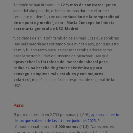
También se han firmado un
12 % más de contratos
que en
junio del año pasado, ochenta mil más durante el primer
semestre y, además, con una
reducción de la temporalidad
de un punto y medio”,
valora
María Concepción Iniesta,
secretaria general de USO-Madrid.
“Los datos de afiliación también dejan más luces que sombras.
Hay más madrileños cotizando que nunca y eso, por supuesto,
es muy bueno tanto para las personas trabajadoras como
para la sostenibilidad del sistema de bienestar. Hay que
aprovechar la fortaleza del mercado laboral para
reducir una brecha de género sistémica y para
conseguir empleos más estables y con mejores
salarios”,
manifiesta la máxima responsable regional de la
USO.
Paro
El paro descendió en 2.733 personas (-1,0 %),
apenas un tercio
de los que salieron de las listas en junio del 2025
. En el
cómputo anual, son casi
5.000 menos (-1,8).
Datos peores
que los registrados en el conjunto de España (-1,2 y -4,7,