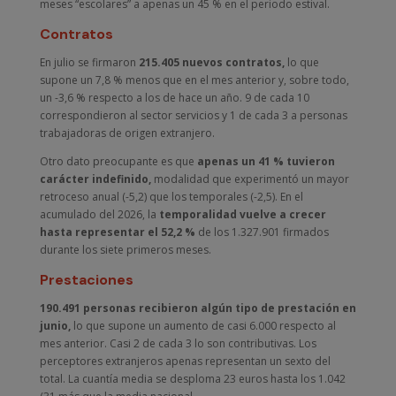
meses “escolares” a apenas un 45 % en el periodo estival.
Contratos
En julio se firmaron
215.405 nuevos contratos,
lo que
supone un 7,8 % menos que en el mes anterior y, sobre todo,
un -3,6 % respecto a los de hace un año. 9 de cada 10
correspondieron al sector servicios y 1 de cada 3 a personas
trabajadoras de origen extranjero.
Otro dato preocupante es que
apenas un 41 % tuvieron
carácter indefinido,
modalidad que experimentó un mayor
retroceso anual (-5,2) que los temporales (-2,5). En el
acumulado del 2026, la
temporalidad vuelve a crecer
hasta representar el 52,2 %
de los 1.327.901 firmados
durante los siete primeros meses.
Prestaciones
190.491 personas recibieron algún tipo de prestación en
junio,
lo que supone un aumento de casi 6.000 respecto al
mes anterior. Casi 2 de cada 3 lo son contributivas. Los
perceptores extranjeros apenas representan un sexto del
total. La cuantía media se desploma 23 euros hasta los 1.042