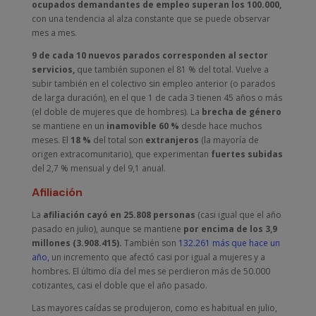
ocupados demandantes de empleo superan los 100.000,
con una tendencia al alza constante que se puede observar
mes a mes.
9 de cada 10 nuevos parados corresponden al sector
servicios,
que también suponen el 81 % del total. Vuelve a
subir también en el colectivo sin empleo anterior (o parados
de larga duración), en el que 1 de cada 3 tienen 45 años o más
(el doble de mujeres que de hombres). La
brecha de género
se mantiene en un
inamovible 60 %
desde hace muchos
meses. El
18 %
del total son
extranjeros
(la mayoría de
origen extracomunitario), que experimentan
fuertes subidas
del 2,7 % mensual y del 9,1 anual.
Afiliación
La
afiliación cayó en 25.808 personas
(casi igual que el año
pasado en julio), aunque se mantiene
por encima de los 3,9
millones (3.908.415).
También son
132.261 más que hace un
año,
un incremento que afectó casi por igual a mujeres y a
hombres. El último día del mes se perdieron más de 50.000
cotizantes, casi el doble que el año pasado.
Las mayores caídas se produjeron, como es habitual en julio,