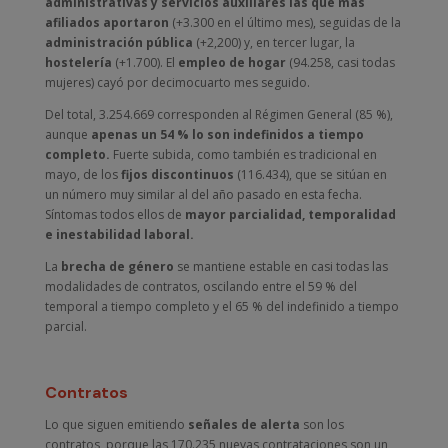
administrativas y servicios auxiliares las que más
afiliados aportaron
(+3.300 en el último mes), seguidas de la
administración pública
(+2,200) y, en tercer lugar, la
hostelería
(+1.700). El
empleo de hogar
(94.258, casi todas
mujeres) cayó por decimocuarto mes seguido.
Del total, 3.254.669 corresponden al Régimen General (85 %),
aunque
apenas un 54 % lo son indefinidos a tiempo
completo.
Fuerte subida, como también es tradicional en
mayo, de los
fijos discontinuos
(116.434), que se sitúan en
un número muy similar al del año pasado en esta fecha.
Síntomas todos ellos de
mayor parcialidad, temporalidad
e inestabilidad laboral.
La
brecha de género
se mantiene estable en casi todas las
modalidades de contratos, oscilando entre el 59 % del
temporal a tiempo completo y el 65 % del indefinido a tiempo
parcial.
Contratos
Lo que siguen emitiendo
señales de alerta
son los
contratos, porque las 170.235 nuevas contrataciones son un