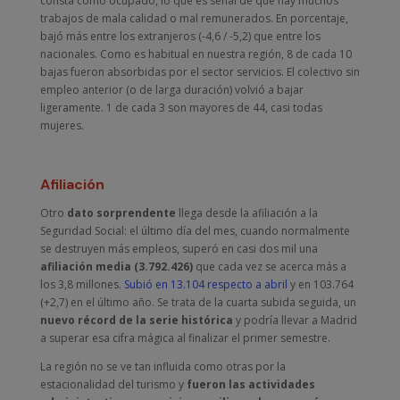
consta como ocupado, lo que es señal de que hay muchos
trabajos de mala calidad o mal remunerados. En porcentaje,
bajó más entre los extranjeros (-4,6 / -5,2) que entre los
nacionales. Como es habitual en nuestra región, 8 de cada 10
bajas fueron absorbidas por el sector servicios. El colectivo sin
empleo anterior (o de larga duración) volvió a bajar
ligeramente. 1 de cada 3 son mayores de 44, casi todas
mujeres.
Afiliación
Otro
dato sorprendente
llega desde la afiliación a la
Seguridad Social: el último día del mes, cuando normalmente
se destruyen más empleos, superó en casi dos mil una
afiliación media (3.792.426)
que cada vez se acerca más a
los 3,8 millones.
Subió en 13.104 respecto a abril
y en 103.764
(+2,7) en el último año. Se trata de la cuarta subida seguida, un
nuevo récord de la serie histórica
y podría llevar a Madrid
a superar esa cifra mágica al finalizar el primer semestre.
La región no se ve tan influida como otras por la
estacionalidad del turismo y
fueron las actividades